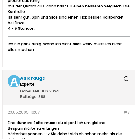
probier das ruhig
mit der 1,18mm aus. dann hast Du einen besseren Vergleich. Die
Kontrolle
ist sehr gut, Spin und Slice sind einen Tick besser. Haltbarkeit
bei Einzel
4 - 5 Stunden.
Ich bin ganz ruhig. Wenn ich nicht alles weiß, muss ich nicht
alles machen.
Adlerauge
Experte
Dabei seit:
11.12.2024
Beiträge:
898
23.05.2005, 10:07
#3
Eine dünnere Saite musst du eigentlich um gleiche
Bespannhärte zu erlangen
härter bespannen.--> Sie dehnt sich eh schon mehr, als die