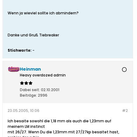
Wenn ja wieviel sollte ich abmindern?
Danke und Gruß Tiebreaker
Stichworte:
-
Heinman
Heavy overdozed admin
Dabei seit:
02.10.2001
Beiträge:
2996
23.05.2005, 10:06
#2
Ich besaite sowohl die 1,18 mm als auch die 1,23mm auf
meinem LM instinct
mit 26/27. Wenn Du die 1,23mm mit 27/27kp besaitet hast,