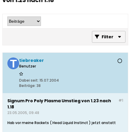
von 1.23 nach 1.18
Filter
tiebreaker
Benutzer
Dabei seit:
15.07.2004
Beiträge:
38
Signum Pro Poly Plasma Umstieg von 1.23 nach
#1
1.18
23.05.2005, 09:48
Hab vor meine Rackets ( Head Liquid Instinct ) jetzt anstatt