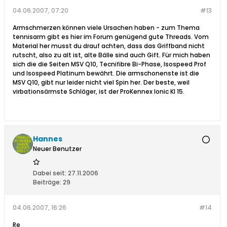
04.06.2007, 07:20
#13
Armschmerzen können viele Ursachen haben - zum Thema
tennisarm gibt es hier im Forum genügend gute Threads. Vom
Material her musst du drauf achten, dass das Griffband nicht
rutscht, also zu alt ist, alte Bälle sind auch Gift. Für mich haben
sich die die Seiten MSV Q10, Tecnifibre Bi-Phase, Isospeed Prof
und Isospeed Platinum bewährt. Die armschonenste ist die
MSV Q10, gibt nur leider nicht viel Spin her. Der beste, weil
virbationsärmste Schläger, ist der ProKennex Ionic KI 15.
Hannes
Neuer Benutzer
Dabei seit:
27.11.2006
Beiträge:
29
04.06.2007, 16:26
#14
Re