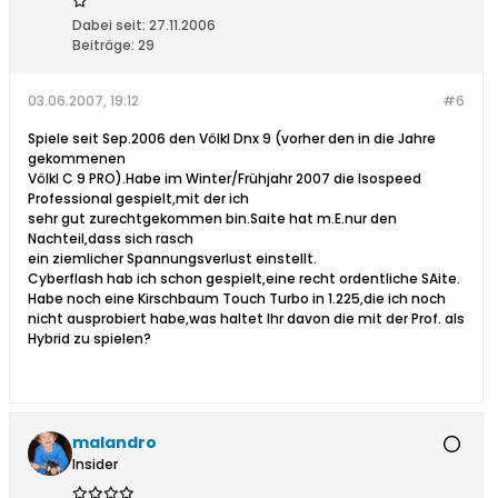
Dabei seit:
27.11.2006
Beiträge:
29
03.06.2007, 19:12
#6
Spiele seit Sep.2006 den Völkl Dnx 9 (vorher den in die Jahre
gekommenen
Völkl C 9 PRO).Habe im Winter/Frühjahr 2007 die Isospeed
Professional gespielt,mit der ich
sehr gut zurechtgekommen bin.Saite hat m.E.nur den
Nachteil,dass sich rasch
ein ziemlicher Spannungsverlust einstellt.
Cyberflash hab ich schon gespielt,eine recht ordentliche SAite.
Habe noch eine Kirschbaum Touch Turbo in 1.225,die ich noch
nicht ausprobiert habe,was haltet Ihr davon die mit der Prof. als
Hybrid zu spielen?
malandro
Insider