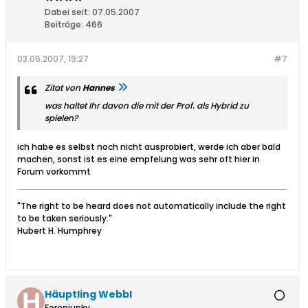
Dabei seit:
07.05.2007
Beiträge:
466
03.06.2007, 19:27
#7
Zitat von
Hannes
was haltet Ihr davon die mit der Prof. als Hybrid zu
spielen?
ich habe es selbst noch nicht ausprobiert, werde ich aber bald
machen, sonst ist es eine empfelung was sehr oft hier in
Forum vorkommt
"The right to be heard does not automatically include the right
to be taken seriously."
Hubert H. Humphrey
Häuptling Webbl
Forenjunky