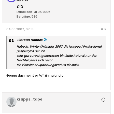
Dabei seit:
31.05.2006
Beiträge:
586
04.06.2007, 07:19
#12
Zitat von
Hannes
Habe im Winter/Frühjahr 2007 die Isospeed Professional
gespielt,mit der ich
sehr gut zurechtgekommen bin.Saite hat m.E.nur den
Nachteil,dass sich rasch
ein ziemlicher Spannungsverlust einstellt.
Genau das meint er *g* @ malandro
krapps_tape