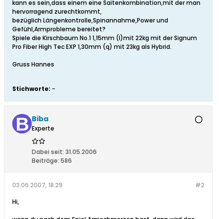
kann es sein,dass einem eine Saitenkombination,mit der man
hervorragend zurechtkommt,
bezüglich Längenkontrolle,Spinannahme,Power und
Gefühl,Armprobleme bereitet?
Spiele die Kirschbaum No.1 1,15mm (l)mit 22kg mit der Signum
Pro Fiber High Tec EXP 1,30mm (q) mit 23kg als Hybrid.
Gruss Hannes
Stichworte:
-
Biba
Experte
Dabei seit:
31.05.2006
Beiträge:
586
03.06.2007, 18:29
#2
Hi,