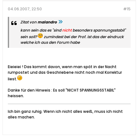
04.06.2007, 22:50
#15
Zitat von
malandro
kann sein das es "sind
nicht
besonders spannungsstabil"
sein soll?
zumindest bei der Prof. ist das der eindruck
welche ich aus den Forum habe
Eieieiei ! Das kommt davon, wenn man spät in der Nacht
rumpostet und das Geschriebene nicht noch mal Korrektur
liest.
Danke für den Hinweis : Es soll "NICHT SPANNUNGSSTABIL"
heissen.
Ich bin ganz ruhig. Wenn ich nicht alles weiß, muss ich nicht
alles machen.