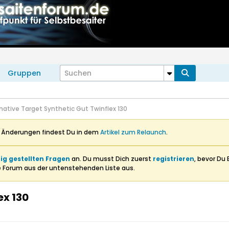
Gruppen
rnative Target Synthetic Gut Twinflex 130
n Änderungen findest Du in dem
Artikel zum Relaunch
.
ig gestellten Fragen
an. Du musst Dich zuerst
registrieren
, bevor Du 
e Forum aus der untenstehenden Liste aus.
ex 130