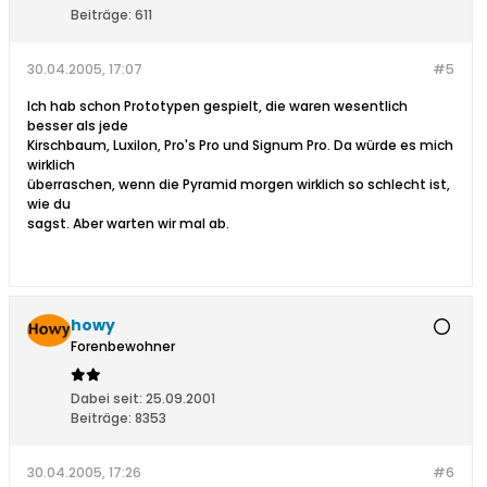
Beiträge:
611
30.04.2005, 17:07
#5
Ich hab schon Prototypen gespielt, die waren wesentlich
besser als jede
Kirschbaum, Luxilon, Pro's Pro und Signum Pro. Da würde es mich
wirklich
überraschen, wenn die Pyramid morgen wirklich so schlecht ist,
wie du
sagst. Aber warten wir mal ab.
howy
Forenbewohner
Dabei seit:
25.09.2001
Beiträge:
8353
30.04.2005, 17:26
#6