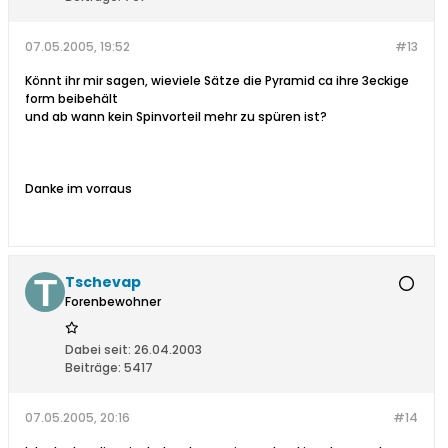
07.05.2005, 19:52
#13
Könnt ihr mir sagen, wieviele Sätze die Pyramid ca ihre 3eckige
form beibehält
und ab wann kein Spinvorteil mehr zu spüren ist?
Danke im vorraus
Tschevap
Forenbewohner
Dabei seit:
26.04.2003
Beiträge:
5417
07.05.2005, 20:16
#14