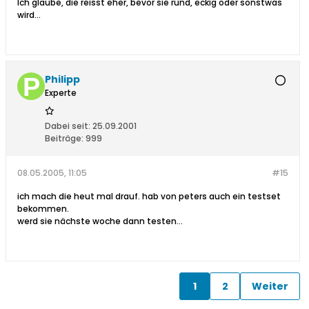
Ich glaube, die reisst eher, bevor sie rund, eckig oder sonstwas
wird...
Philipp
Experte
Dabei seit:
25.09.2001
Beiträge:
999
08.05.2005, 11:05
#15
ich mach die heut mal drauf. hab von peters auch ein testset
bekommen.
werd sie nächste woche dann testen...
1
2
Weiter