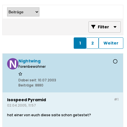
Filter
1
2
Weiter
Nightwing
Forenbewohner
Dabei seit:
10.07.2003
Beiträge:
8880
Isospeed Pyramid
#1
02.04.2005, 11:57
hat einer von euch diese saite schon getestet?