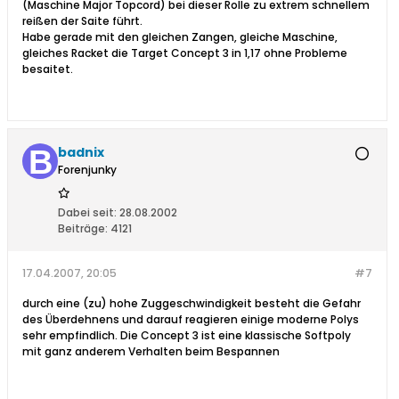
(Maschine Major Topcord) bei dieser Rolle zu extrem schnellem
reißen der Saite führt.
Habe gerade mit den gleichen Zangen, gleiche Maschine,
gleiches Racket die Target Concept 3 in 1,17 ohne Probleme
besaitet.
badnix
Forenjunky
Dabei seit:
28.08.2002
Beiträge:
4121
17.04.2007, 20:05
#7
durch eine (zu) hohe Zuggeschwindigkeit besteht die Gefahr
des Überdehnens und darauf reagieren einige moderne Polys
sehr empfindlich. Die Concept 3 ist eine klassische Softpoly
mit ganz anderem Verhalten beim Bespannen