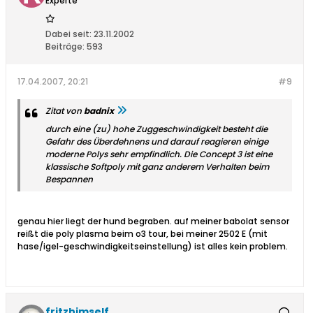
Experte
Dabei seit:
23.11.2002
Beiträge:
593
17.04.2007, 20:21
#9
Zitat von
badnix
durch eine (zu) hohe Zuggeschwindigkeit besteht die
Gefahr des Überdehnens und darauf reagieren einige
moderne Polys sehr empfindlich. Die Concept 3 ist eine
klassische Softpoly mit ganz anderem Verhalten beim
Bespannen
genau hier liegt der hund begraben. auf meiner babolat sensor
reißt die poly plasma beim o3 tour, bei meiner 2502 E (mit
hase/igel-geschwindigkeitseinstellung) ist alles kein problem.
fritzhimself