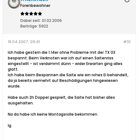
Forenbewohner
Dabei seit:
01.02.2006
Beiträge:
5922
18.04.2007, 09:41
#10
Ich habe gestern die 1.14er ohne Probleme mit der TX 03
bespannt. Beim Verknoten war ich auf einen Saitenriss
eingestellt - ist verdammt dünn - wider Erwarten ging alles
glatt.
Ich habe beim Bespannen die Saite wie ein rohes Ei behandelt,
da ja bereits vermehrt auf Beschädigungen hingewiesen
wurde.
Habe auch 2h Doppel gespielt, die Saite hat bisher alles
ausgehalten.
Na da habe ich keine Montagsrolle bekommen.
lg.