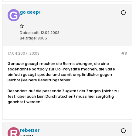
go deep!
...
Dabei seit:
12.02.2003
Beiträge:
8905
17.04.2007, 20:08
#8
Genauer gesagt machen die Beimischungen, die eine
sogenannte Softpoly zur Co-Polysaite machen, die Saite
einfach gesagt spröder und somit empfindlicher gegen
leichte/kleinere Besaitungsfehler.
Besonders auf die passende Zugkraft der Zangen (nicht zu
fest, aber auch kein Durchrutschen) muss hier sorgfältig
geachtet werden!
rebelzer