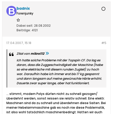
badnix
Forenjunky
Dabei seit:
28.08.2002
Beiträge:
4121
17.04.2007, 15:18
#5
Zitat von
mikro112
Ich hatte solche Probleme mit der Topspin CF. Da lag es
daran, dass die Zuggeschwindigkeit der Maschine (habe
so eine elektrische mit diesem runden Zugteil) zu hoch
war. Daraufhin habe ich immer erst bis 17 kg gespannt
und dann langsam auf meine gewünschte Härte erhöht.
Dauerte zwar super lange, aber hat funktioniert.
... stimmt, modern Polys dürfen nicht zu schnell gezogen/
überdehnt werden, sonst reissen sie relativ schnell. Eine elektr.
Maschinen sind da zu schnell und überdehnen diese Saiten. Bei
meiner Hebelarmmaschine gab es noch nie diese Problematik,
ist also wohl tatsächlich maschinenbedingt. Hatten wir auch