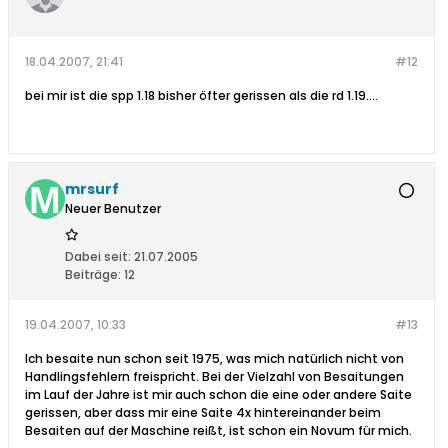
18.04.2007, 21:41
#12
bei mir ist die spp 1.18 bisher öfter gerissen als die rd 1.19....
mrsurf
Neuer Benutzer
Dabei seit:
21.07.2005
Beiträge:
12
19.04.2007, 10:33
#13
Ich besaite nun schon seit 1975, was mich natürlich nicht von
Handlingsfehlern freispricht. Bei der Vielzahl von Besaitungen
im Lauf der Jahre ist mir auch schon die eine oder andere Saite
gerissen, aber dass mir eine Saite 4x hintereinander beim
Besaiten auf der Maschine reißt, ist schon ein Novum für mich.