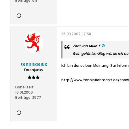
Beiträge:
611
26.03.2007, 17:58
Zitat von
Mike T
Rein gefühlsmäßig würde ich auc
tennisdelux
Ich bin der selben Meinung. Zur Informa
Forenjunky
http://www.tennisflohmarkt.de/sh
Dabei seit:
16.01.2006
Beiträge:
2577