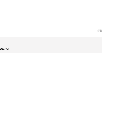
#8
lasma.