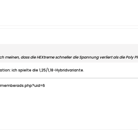
h meinen, dass die HEXtreme schneller die Spannung verliert als die Poly P
tion: ich spielte die 1,25/1,18-Hybridvariante.
owmemberads.php?uid=6