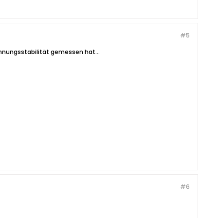
#5
nnungsstabilität gemessen hat...
#6