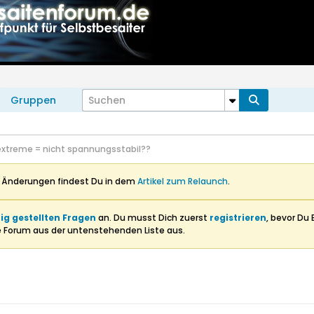
Gruppen
extreme = nicht spannungsstabil??
n Änderungen findest Du in dem
Artikel zum Relaunch
.
ig gestellten Fragen
an. Du musst Dich zuerst
registrieren
, bevor Du 
e Forum aus der untenstehenden Liste aus.