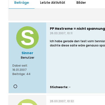
Beiträge
Letzte Aktivität
Bilder
PP Hextreme = nicht spannung
26.03.2007, 10:11
Ich habe gerade den test vom tennis
dachte diese saite wäre genauso span
Sinner
Benutzer
Dabei seit:
16.01.2007
Beiträge:
44
Stichworte:
-
26.03.2007, 10:32