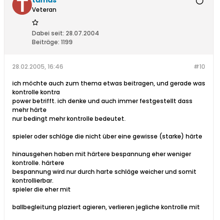
tamas
Veteran
Dabei seit:
28.07.2004
Beiträge:
1199
28.02.2005, 16:46
#10
ich möchte auch zum thema etwas beitragen, und gerade was
kontrolle kontra
power betrifft. ich denke und auch immer festgestellt dass
mehr härte
nur bedingt mehr kontrolle bedeutet.
spieler oder schläge die nicht über eine gewisse (starke) härte
hinausgehen haben mit härtere bespannung eher weniger
kontrolle. härtere
bespannung wird nur durch harte schläge weicher und somit
kontrollierbar.
spieler die eher mit
ballbegleitung plaziert agieren, verlieren jegliche kontrolle mit