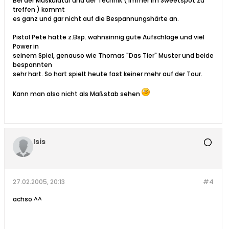
Bei der Muskulatur und der Technik ( immer im Sweetspot zu
treffen ) kommt
es ganz und gar nicht auf die Bespannungshärte an.
Pistol Pete hatte z.Bsp. wahnsinnig gute Aufschläge und viel
Power in
seinem Spiel, genauso wie Thomas "Das Tier" Muster und beide
bespannten
sehr hart. So hart spielt heute fast keiner mehr auf der Tour.
Kann man also nicht als Maßstab sehen
Isis
27.02.2005, 20:13
#4
achso ^^