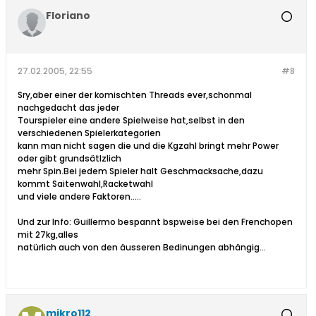
Floriano
27.02.2005, 22:55
#8
Sry,aber einer der komischten Threads ever,schonmal
nachgedacht das jeder
Tourspieler eine andere Spielweise hat,selbst in den
verschiedenen Spielerkategorien
kann man nicht sagen die und die Kgzahl bringt mehr Power
oder gibt grundsätlzlich
mehr Spin.Bei jedem Spieler halt Geschmacksache,dazu
kommt Saitenwahl,Racketwahl
und viele andere Faktoren.....
Und zur Info: Guillermo bespannt bspweise bei den Frenchopen
mit 27kg,alles
natürlich auch von den äusseren Bedinungen abhängig...
mikro112