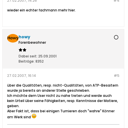
27.02.2007, 14:26
#4
wieder ein echter fachmann mehr hier.
howy
Forenbewohner
Dabei seit:
25.09.2001
Beiträge:
8352
27.02.2007, 16:14
#5
über die Qualitäten, resp. nicht-Qualitäten, von ATP-Besaitern
wurde ja bereits an anderer Stelle geschrieben.
Ich möchte dem User nicht zu nahe treten und werde auch
kein Urteil über seine Fähigkeiten, resp. Kenntnisse der Matiere,
geben.
Aber Fakt ist, dass bei einigen Turnieren doch "wahre" Könner
am Werk sind