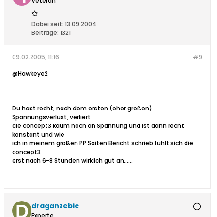
Veteran
Dabei seit:
13.09.2004
Beiträge:
1321
09.02.2005, 11:16
#9
@Hawkeye2
Du hast recht, nach dem ersten (eher großen)
Spannungsverlust, verliert
die concept3 kaum noch an Spannung und ist dann recht
konstant und wie
ich in meinem großen PP Saiten Bericht schrieb fühlt sich die
concept3
erst nach 6-8 Stunden wirklich gut an......
draganzebic
Experte