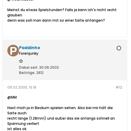
Meinst du etwas Spielstunden? Falls ja kann ich's nicht recht
glauben
denn was soll man dann mit so einer Saite anfangen?
Paddinho
Forenjunky
Dabei seit:
30.06.2003
Beiträge:
2812
09.02.2005, 13:18
#12
@MM:
Hast mich ja in Beckum spielen sehen. Also bei mir hält die
Saite auch
recht lange (1.28mm) und außer das sie anfangs schnell an
Spannung verliert
ist alles ok.