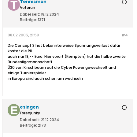
Tennisman
Veteran
Dabei seit:
18.12.2024
Beiträge:
1371
08.02.2005, 21:58
#4
Die Concept 3 hat bekannterweise Spannungsverlust dafür
kostet die Rll.
auch nur 18,-- Euro. Hier vorort (Kempten) hat die halbe zweite
Bundesligamannschaft
Ü30 von Kirschbaum auf die Cyber Power gewechselt und
einige Turnierspieler
in Europa sind auch schon am wechseln
esingen
Forenjunky
Dabei seit:
21.12.2024
Beiträge:
2173