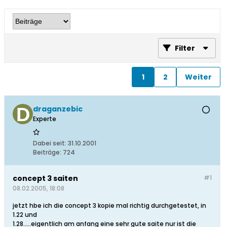
Filter
1
2
Weiter
draganzebic
Experte
Dabei seit:
31.10.2001
Beiträge:
724
concept 3 saiten
#1
08.02.2005, 18:08
jetzt hbe ich die concept 3 kopie mal richtig durchgetestet, in
1.22 und
1.28.....eigentlich am anfang eine sehr gute saite nur ist die