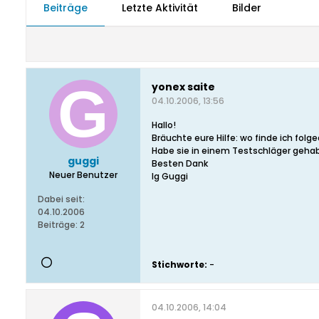
Beiträge
Letzte Aktivität
Bilder
yonex saite
04.10.2006, 13:56
Hallo!
Bräuchte eure Hilfe: wo finde ich folge
Habe sie in einem Testschläger gehab
guggi
Besten Dank
Neuer Benutzer
lg Guggi
Dabei seit:
04.10.2006
Beiträge:
2
Stichworte:
-
04.10.2006, 14:04