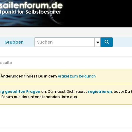
Gruppen
x saite
n Änderungen findest Du in dem
Artikel zum Relaunch
.
ig gestellten Fragen
an. Du musst Dich zuerst
registrieren
, bevor Du 
e Forum aus der untenstehenden Liste aus.