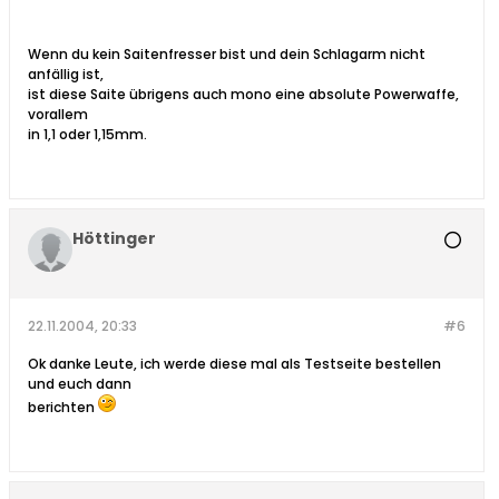
Wenn du kein Saitenfresser bist und dein Schlagarm nicht
anfällig ist,
ist diese Saite übrigens auch mono eine absolute Powerwaffe,
vorallem
in 1,1 oder 1,15mm.
Höttinger
22.11.2004, 20:33
#6
Ok danke Leute, ich werde diese mal als Testseite bestellen
und euch dann
berichten