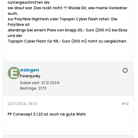
runtergeschnitten als
sie drauf war. Das rockt nicht !!! Würde Dir, wie meine Vorredner
auch,
zur Polyfibre Hightech oder Topspin Cyber Flash raten. Die
Polyfibre ist
allerdings bei einem Preis von knapp 30,- Euro (200 m) bei Ebay
und der
Topspin Cyber Flash für 99,- Euro (200 m) nicht zu vergleichen.
esingen
Forenjunky
Dabei seit:
21.12.2024
Beiträge:
2173
23.11.2004, 08:31
#13
PP Conecept 3 1,22 ist auch ne gute Wahl