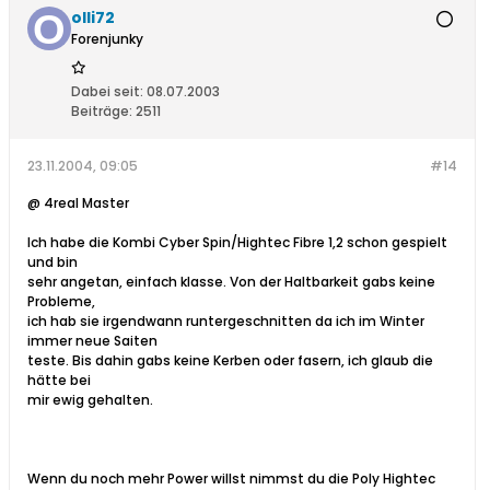
olli72
Forenjunky
Dabei seit:
08.07.2003
Beiträge:
2511
23.11.2004, 09:05
#14
@ 4real Master
Ich habe die Kombi Cyber Spin/Hightec Fibre 1,2 schon gespielt
und bin
sehr angetan, einfach klasse. Von der Haltbarkeit gabs keine
Probleme,
ich hab sie irgendwann runtergeschnitten da ich im Winter
immer neue Saiten
teste. Bis dahin gabs keine Kerben oder fasern, ich glaub die
hätte bei
mir ewig gehalten.
Wenn du noch mehr Power willst nimmst du die Poly Hightec