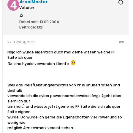
4realMaster
Veteran
Dabei seit:
13.09.2004
Beiträge:
1321
22.11.2004, 21:15
#8
Naja ich würde eigentlich auch mal gerne wissen welche PP
Saite ich quer
für eine hybrid verwenden könnte.
Weil das Preis/Leistungverhältnis von PP is unübertroffen und
deshalb
verwende ich die cyber power normalerweise längs (geht aber
ziemlich auf
arm halt) und wüsste jetzt gerne ne PP Saite die sich als quer
Saite eignen
würde. Da würde ich gerne die Eigenschaften viel Power und so
wenig wie
möglich Armschmerz vereint sehen....