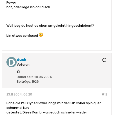
Power
hat, oder liege ich da falsch.
Weil joey du hast es eben umgekehrt hingeschrieben!?
bin etwas confused
duck
Veteran
Dabei seit:
28.06.2004
Beiträge:
1926
23.11.2004, 06:20
#12
Habe die PsP Cyber Power längs mit der PsP Cyber Spin quer
schonmal kurz
getestet. Diese Kombi war jedoch schneller wieder