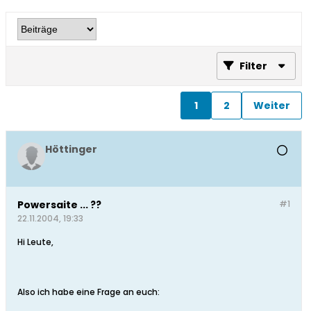
Filter
1
2
Weiter
Höttinger
Powersaite ... ??
#1
22.11.2004, 19:33
Hi Leute,
Also ich habe eine Frage an euch: