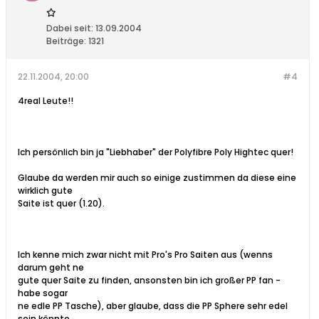
Dabei seit:
13.09.2004
Beiträge:
1321
22.11.2004, 20:00
#4
4real Leute!!
Ich persönlich bin ja "Liebhaber" der Polyfibre Poly Hightec quer!
Glaube da werden mir auch so einige zustimmen da diese eine
wirklich gute
Saite ist quer (1.20).
Ich kenne mich zwar nicht mit Pro's Pro Saiten aus (wenns
darum geht ne
gute quer Saite zu finden, ansonsten bin ich großer PP fan -
habe sogar
ne edle PP Tasche), aber glaube, dass die PP Sphere sehr edel
sein könnte