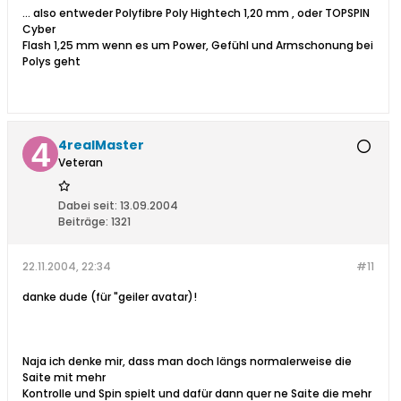
... also entweder Polyfibre Poly Hightech 1,20 mm , oder TOPSPIN
Cyber
Flash 1,25 mm wenn es um Power, Gefühl und Armschonung bei
Polys geht
4realMaster
Veteran
Dabei seit:
13.09.2004
Beiträge:
1321
22.11.2004, 22:34
#11
danke dude (für "geiler avatar)!
Naja ich denke mir, dass man doch längs normalerweise die
Saite mit mehr
Kontrolle und Spin spielt und dafür dann quer ne Saite die mehr