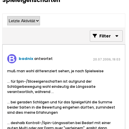
Spieleigenschaften
Filter
badnix
antwortet
20.07.2006, 19:03
muß man wohl differenziert sehen, je nach Spielweise
... für Spin-/Sliceeigenschaften ist aufgrund der
Schlägerbewegung wohl eindeutig die Längssaite
verantwortlich, während ...
... bei geraden Schlägen und für das Spielgefühl die Summe
beider Saiten in die Bewertung eingehen dürften, zumindest
sind dies meine Erfahrungen
... deshalb Kontroll-/Spin-Längssaiten bei Bedarf mit einer
guten Multi oder gar Darm quer "verfeinern", ergibt dann