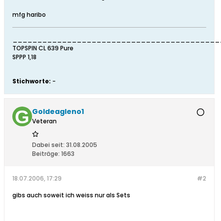
mfg haribo
__________________________________________
TOPSPIN CL 639 Pure
SPPP 1,18
Stichworte:
-
Goldeagleno1
Veteran
Dabei seit:
31.08.2005
Beiträge:
1663
18.07.2006, 17:29
#2
gibs auch soweit ich weiss nur als Sets