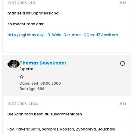
18.07.2006, 21:01
#12
man seid ihr unprofessional
so macht man das:
http://cgi.ebay.de/J-B-Weld-Der-stae...QQcmdZViewItem
Thomas DownUnder
Experte
Dabei seit:
08.06.2006
Beiträge:
698
18.07.2006, 21:04
#13
Die kann man best. au zusammenlöten
Fav. Players: Safin, Sampras, Robson, Zvonareva, Bouchard