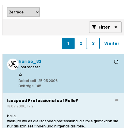
Filter
1
2
3
Weiter
haribo_82
Postmaster
Dabei seit:
25.05.2006
Beiträge:
145
Isospeed Professional auf Rolle?
#1
18.07.2006, 17:21
hallo,
weiß jm wo es die isospeed professional als rolle gibt? kann sie
nur als 12m set finden und nirgends als rolle....