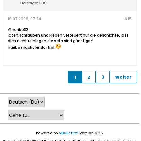
Beiträge:
1199
19.07.2006, 07:24
#15
@haribo82
löten,schrauben und kleben verteuert nur die geschichte, lass
dich nicht reinlegen die sets sind günstiger!
haribo macht kinder froh
1
2
3
Weiter
Powered by
vBulletin®
Version 6.2.2