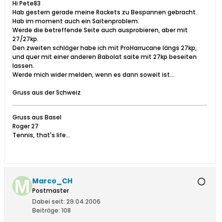
Hi Pete83
Hab gestern gerade meine Rackets zu Bespannen gebracht.
Hab im moment auch ein Saitenproblem.
Werde die betreffende Seite auch ausprobieren, aber mit
27/27kp.
Den zweiten schläger habe ich mit ProHarrucane längs 27kp,
und quer mit einer anderen Babolat saite mit 27kp beseiten
lassen.
Werde mich wider melden, wenn es dann soweit ist...
Gruss aus der Schweiz
Gruss aus Basel
Roger 27
Tennis, that's life...
Marco_CH
Postmaster
Dabei seit:
29.04.2006
Beiträge:
108