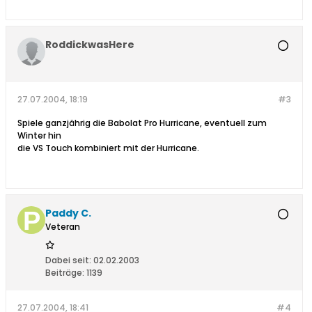
RoddickwasHere
27.07.2004, 18:19
#3
Spiele ganzjährig die Babolat Pro Hurricane, eventuell zum
Winter hin
die VS Touch kombiniert mit der Hurricane.
Paddy C.
Veteran
Dabei seit:
02.02.2003
Beiträge:
1139
27.07.2004, 18:41
#4