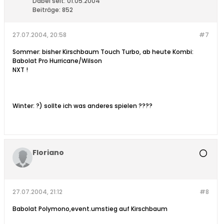
Dabei seit:
01.05.2004
Beiträge:
852
27.07.2004, 20:58
#7
Sommer: bisher Kirschbaum Touch Turbo, ab heute Kombi:
Babolat Pro Hurricane/Wilson
NXT !
Winter: ?) sollte ich was anderes spielen ????
Floriano
27.07.2004, 21:12
#8
Babolat Polymono,event.umstieg auf Kirschbaum