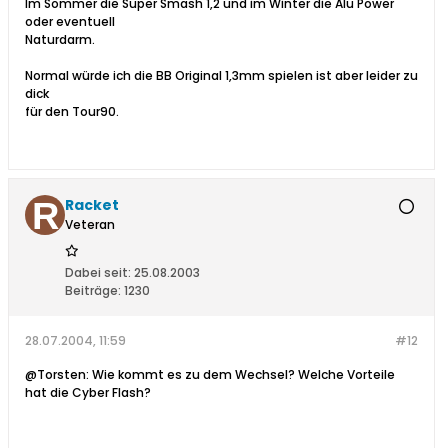
Im Sommer die Super Smash 1,2 und im Winter die Alu Power
oder eventuell
Naturdarm.
Normal würde ich die BB Original 1,3mm spielen ist aber leider zu
dick
für den Tour90.
Racket
Veteran
Dabei seit:
25.08.2003
Beiträge:
1230
28.07.2004, 11:59
#12
@Torsten: Wie kommt es zu dem Wechsel? Welche Vorteile
hat die Cyber Flash?