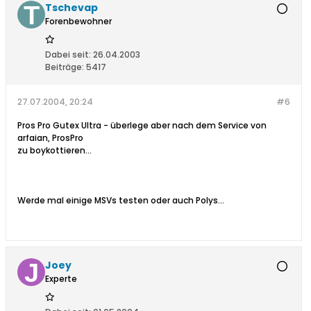
Tschevap
Forenbewohner
Dabei seit:
26.04.2003
Beiträge:
5417
27.07.2004, 20:24
#6
Pros Pro Gutex Ultra - überlege aber nach dem Service von
arfaian, ProsPro
zu boykottieren...
Werde mal einige MSVs testen oder auch Polys...
Joey
Experte