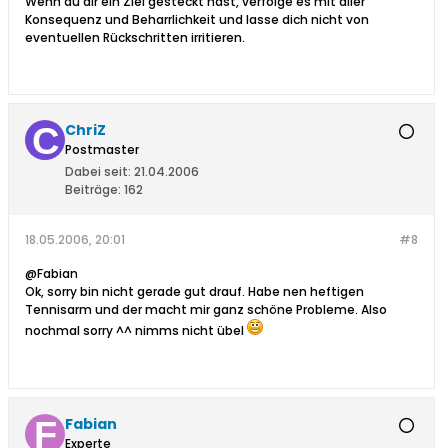
Wenn du dir ein Ziel gesteckt hast, verfolge es mit aller
Konsequenz und Beharrlichkeit und lasse dich nicht von
eventuellen Rückschritten irritieren.
ChriZ
Postmaster
Dabei seit:
21.04.2006
Beiträge:
162
18.05.2006, 20:01
#8
@Fabian
Ok, sorry bin nicht gerade gut drauf. Habe nen heftigen
Tennisarm und der macht mir ganz schöne Probleme. Also
nochmal sorry ^^ nimms nicht übel
Fabian
Experte