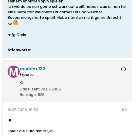
seinem enormen Spin spielen.
Ich würde es nun gerne schwarz auf weiß haben, was er nun für
eine Seite mit welchem Druchmesser und welcher
Bespannungshärte spielt. Habe nämlich nicht gerne Unrecht
^^
mfg Chris
Stichworte:
-
michlm.122
Experte
Dabei seit:
30.08.2005
Beiträge:
926
18.05.2006, 19:50
#2
Hi.
Spielt die Duralast in 1,35.