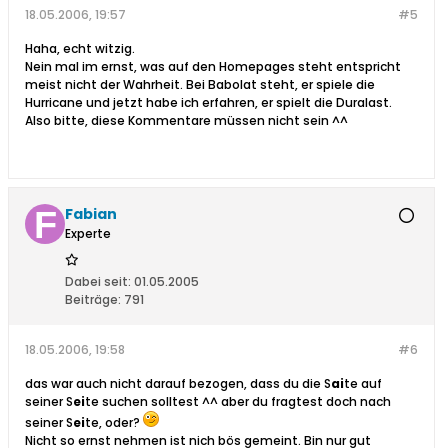
18.05.2006, 19:57
#5
Haha, echt witzig.
Nein mal im ernst, was auf den Homepages steht entspricht
meist nicht der Wahrheit. Bei Babolat steht, er spiele die
Hurricane und jetzt habe ich erfahren, er spielt die Duralast.
Also bitte, diese Kommentare müssen nicht sein ^^
Fabian
Experte
Dabei seit:
01.05.2005
Beiträge:
791
18.05.2006, 19:58
#6
das war auch nicht darauf bezogen, dass du die S
ai
te auf
seiner S
ei
te suchen solltest ^^ aber du fragtest doch nach
seiner S
ei
te, oder?
Nicht so ernst nehmen ist nich bös gemeint. Bin nur gut