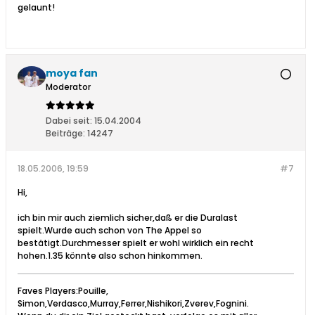
gelaunt!
moya fan
Moderator
Dabei seit:
15.04.2004
Beiträge:
14247
18.05.2006, 19:59
#7
Hi,
ich bin mir auch ziemlich sicher,daß er die Duralast
spielt.Wurde auch schon von The Appel so
bestätigt.Durchmesser spielt er wohl wirklich ein recht
hohen.1.35 könnte also schon hinkommen.
Faves Players:Pouille,
Simon,Verdasco,Murray,Ferrer,Nishikori,Zverev,Fognini.