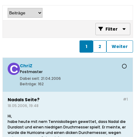
Filter
1
2
Weiter
ChriZ
Postmaster
Dabei seit:
21.04.2006
Beiträge:
162
Nadals Seite?
#1
18.05.2006, 19:48
Hi,
habe heute mit nem Tenniskollegen gewettet, dass Nadal die
Duralast und einen niedrigen Druchmesser spielt. Er meinte, er
würde die Hurricane und einen dicken Durchemesser, wegen