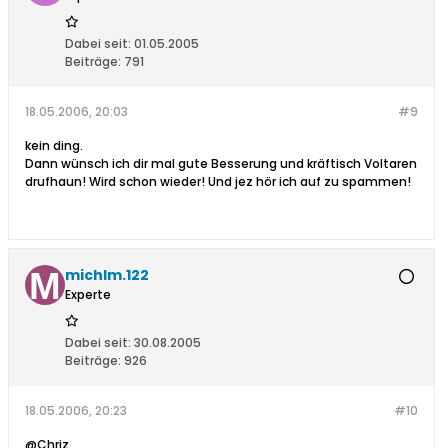
Dabei seit:
01.05.2005
Beiträge:
791
18.05.2006, 20:03
#9
kein ding.
Dann wünsch ich dir mal gute Besserung und kräftisch Voltaren
drufhaun! Wird schon wieder! Und jez hör ich auf zu spammen!
michlm.122
Experte
Dabei seit:
30.08.2005
Beiträge:
926
18.05.2006, 20:23
#10
@Chriz