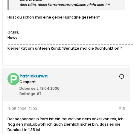
Also bitte, diese Kommentare müssen nicht sein ^^
Hast du schon mal eine gelbe Hurricane gesehen?
Gruss,
Howy
__________________________________________
Kleiner Rat am unteren Rand: "Benutze mal die Suchfunktion!"
Patrickurwa
Gesperrt
Dabei seit:
18.04.2006
Beiträge:
87
18.05.2006, 21:03
#15
Der bespanner in Rom ist ein freund von nem onkel von mir, ich
frag den mal..obwohl ich auch ziemlich sicher bin, dass es die
Duralast in 1,35 ist.