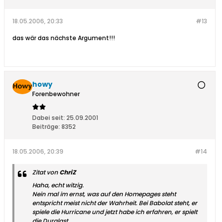
18.05.2006, 20:33
#13
das wär das nächste Argument!!!
howy
Forenbewohner
Dabei seit:
25.09.2001
Beiträge:
8352
18.05.2006, 20:39
#14
Zitat von
ChriZ
Haha, echt witzig.
Nein mal im ernst, was auf den Homepages steht
entspricht meist nicht der Wahrheit. Bei Babolat steht, er
spiele die Hurricane und jetzt habe ich erfahren, er spielt
die Duralast.