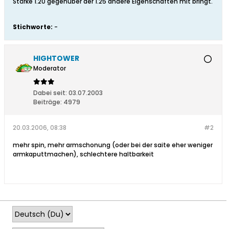
Stärke 1.20 gegenüber der 1.25 andere Eigenschaften mit bringt.
Stichworte:
-
HIGHTOWER
Moderator
Dabei seit:
03.07.2003
Beiträge:
4979
20.03.2006, 08:38
#2
mehr spin, mehr armschonung (oder bei der saite eher weniger
armkaputtmachen), schlechtere haltbarkeit