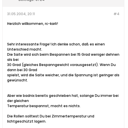
31.05.2004, 20:11
#4
Herzlich willkommen, rc-karli!
Sehr interessante Frage! Ich denke schon, daß es einen
Unterschied macht.
Die Saite wird sich beim Bespannen bei 15 Grad weniger dehnen
als bei
30 Grad (gleiches Bespanngewicht vorausgesetzt). Wenn Du
dann bei 30 Grad
spielst, wird die Saite weicher, und die Spannung ist geringer als
gewünscht.
Aber wie badnix bereits geschrieben hat, solange Du immer bei
der gleichen
Temperatur bespannst, macht es nichts.
Die Rollen solltest Du bei Zimmertemperatur und
lichtgeschützt lagern.