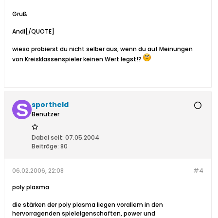
Gruß
Andi[/QUOTE]
wieso probierst du nicht selber aus, wenn du auf Meinungen
von Kreisklassenspieler keinen Wert legst!?
sportheld
Benutzer
Dabei seit:
07.05.2004
Beiträge:
80
06.02.2006, 22:08
#4
poly plasma
die stärken der poly plasma liegen vorallem in den
hervorragenden spieleigenschaften, power und