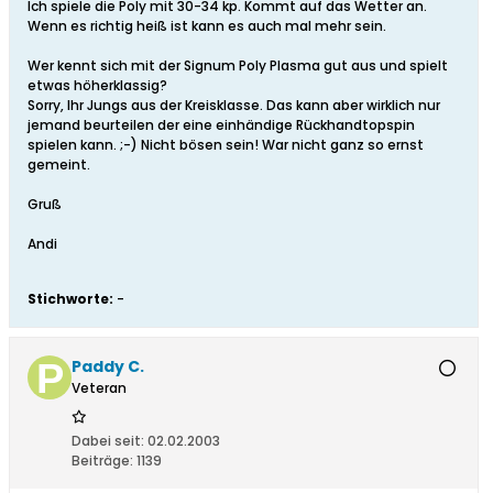
Ich spiele die Poly mit 30-34 kp. Kommt auf das Wetter an.
Wenn es richtig heiß ist kann es auch mal mehr sein.
Wer kennt sich mit der Signum Poly Plasma gut aus und spielt
etwas höherklassig?
Sorry, Ihr Jungs aus der Kreisklasse. Das kann aber wirklich nur
jemand beurteilen der eine einhändige Rückhandtopspin
spielen kann. ;-) Nicht bösen sein! War nicht ganz so ernst
gemeint.
Gruß
Andi
Stichworte:
-
Paddy C.
Veteran
Dabei seit:
02.02.2003
Beiträge:
1139