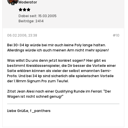
Moderator
Dabei seit:
15.03.2005
Beiträge:
2414
06.02.2006, 23:38
#10
Bei 30-34 kp würde bei mir auch keine Poly lange halten.
Allerdings würde ich auch meinen Arm nicht mehr spüren!
Was willst Du uns denn jetzt konkret sagen? Hier gibt es
bestimmt Kreisklassenspieler, die Dir besser die Vorteile einer
Saite erklären können als vieler der selbst ernannten Semi-
Profis. Und bei 34 kp sind sicherlich alle spielerischen Vorteile
der 1.18mm Signum Pro zum Teufel.
Zitat Jean Alesi nach einer Qualifying Runde im Ferrari: "Der
Wagen ist nicht schnell genug!"
Liebe Grüße, f_panthers