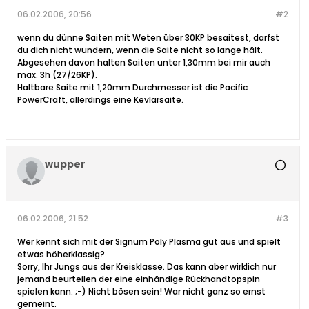
06.02.2006, 20:56
#2
wenn du dünne Saiten mit Weten über 30KP besaitest, darfst
du dich nicht wundern, wenn die Saite nicht so lange hält.
Abgesehen davon halten Saiten unter 1,30mm bei mir auch
max. 3h (27/26KP).
Haltbare Saite mit 1,20mm Durchmesser ist die Pacific
PowerCraft, allerdings eine Kevlarsaite.
wupper
06.02.2006, 21:52
#3
Wer kennt sich mit der Signum Poly Plasma gut aus und spielt
etwas höherklassig?
Sorry, Ihr Jungs aus der Kreisklasse. Das kann aber wirklich nur
jemand beurteilen der eine einhändige Rückhandtopspin
spielen kann. ;-) Nicht bösen sein! War nicht ganz so ernst
gemeint.