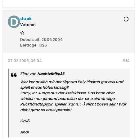
duck
Veteran
Dabei seit:
28.06.2004
Beiträge:
1926
07.02.2006, 09:04
#14
Zitat von
Nachtzfalke36
Wer kennt sich mit der Signum Poly Plasma gut aus und
spielt etwas höherklassig?
Sorry, Ihr Jungs aus der Kreisklasse. Das kann aber
wirklich nur jemand beurteilen der eine einhändige
Rückhandtopspin spielen kann. ;-) Nicht bösen sein! War
nicht ganz so ernst gemeint.
Gruß
Andi