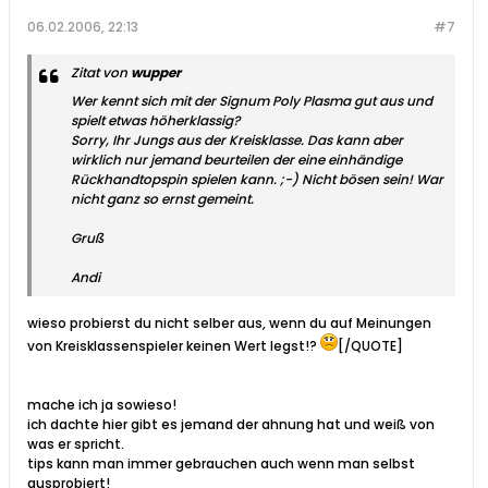
06.02.2006, 22:13
#7
Zitat von
wupper
Wer kennt sich mit der Signum Poly Plasma gut aus und
spielt etwas höherklassig?
Sorry, Ihr Jungs aus der Kreisklasse. Das kann aber
wirklich nur jemand beurteilen der eine einhändige
Rückhandtopspin spielen kann. ;-) Nicht bösen sein! War
nicht ganz so ernst gemeint.
Gruß
Andi
wieso probierst du nicht selber aus, wenn du auf Meinungen
von Kreisklassenspieler keinen Wert legst!?
[/QUOTE]
mache ich ja sowieso!
ich dachte hier gibt es jemand der ahnung hat und weiß von
was er spricht.
tips kann man immer gebrauchen auch wenn man selbst
ausprobiert!