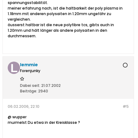
spannungsstabilität.
meiner erfahrung nach, ist die haltbarkeit der poly plasma in
1.18mm mit anderen polysaiten in 1.20mm ungefähr zu
vergleichen.
äusserst haltbar ist die neue polyfibre tcs, gibts auch in
1.20mm und hält länger als andere polysaiten in den
durchmessern.
lemmie
Forenjunky
Dabei seit:
21.07.2002
Beiträge:
2940
06.02.2006, 22:10
#5
@ wupper
murmelst Du etwa in der Kreisklasse ?