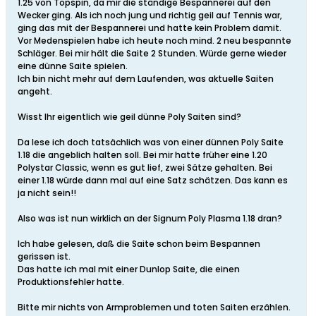
1.25 von Topspin, da mir die ständige Bespannerei auf den
Wecker ging. Als ich noch jung und richtig geil auf Tennis war,
ging das mit der Bespannerei und hatte kein Problem damit.
Vor Medenspielen habe ich heute noch mind. 2 neu bespannte
Schläger. Bei mir hält die Saite 2 Stunden. Würde gerne wieder
eine dünne Saite spielen.
Ich bin nicht mehr auf dem Laufenden, was aktuelle Saiten
angeht.
Wisst Ihr eigentlich wie geil dünne Poly Saiten sind?
Da lese ich doch tatsächlich was von einer dünnen Poly Saite
1.18 die angeblich halten soll. Bei mir hatte früher eine 1.20
Polystar Classic, wenn es gut lief, zwei Sätze gehalten. Bei
einer 1.18 würde dann mal auf eine Satz schätzen. Das kann es
ja nicht sein!!
Also was ist nun wirklich an der Signum Poly Plasma 1.18 dran?
Ich habe gelesen, daß die Saite schon beim Bespannen
gerissen ist.
Das hatte ich mal mit einer Dunlop Saite, die einen
Produktionsfehler hatte.
Bitte mir nichts von Armproblemen und toten Saiten erzählen.