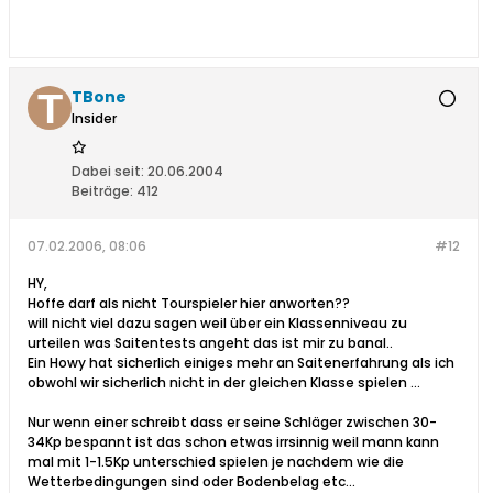
TBone
Insider
Dabei seit:
20.06.2004
Beiträge:
412
07.02.2006, 08:06
#12
HY,
Hoffe darf als nicht Tourspieler hier anworten??
will nicht viel dazu sagen weil über ein Klassenniveau zu
urteilen was Saitentests angeht das ist mir zu banal..
Ein Howy hat sicherlich einiges mehr an Saitenerfahrung als ich
obwohl wir sicherlich nicht in der gleichen Klasse spielen ...
Nur wenn einer schreibt dass er seine Schläger zwischen 30-
34Kp bespannt ist das schon etwas irrsinnig weil mann kann
mal mit 1-1.5Kp unterschied spielen je nachdem wie die
Wetterbedingungen sind oder Bodenbelag etc...