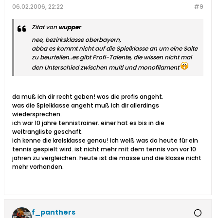
06.02.2006, 22:22
#9
Zitat von
wupper
nee, bezirksklasse oberbayern,
abba es kommt nicht auf die Spielklasse an um eine Saite
zu beurteilen..es gibt Profi-Talente, die wissen nicht mal
den Unterschied zwischen multi und monofilament
da muß ich dir recht geben! was die profis angeht.
was die Spielklasse angeht muß ich dir allerdings
wiedersprechen.
ich war 10 jahre tennistrainer. einer hat es bis in die
weltrangliste geschaft.
ich kenne die kreisklasse genau! ich weiß was da heute für ein
tennis gespielt wird. ist nicht mehr mit dem tennis von vor 10
jahren zu vergleichen. heute ist die masse und die klasse nicht
mehr vorhanden.
f_panthers