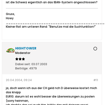
ist die Schweiz eigentlich an das IBAN-System angeschlossen?
Gruss,
Howy
__________________________________________
Kleiner Rat am unteren Rand: "Benutze mal die Suchfunktion!"
HIGHTOWER
Moderator
Dabei seit:
03.07.2003
Beiträge:
4979
20.04.2004, 09:24
#11
ja, doch wenn ich aus der CH geld nch D überweise kostet mich
das knapp
EUR10. darum ist es wohl besser die überweisungen zu poolen
(sorry heinman,
ich dachte das sei auch klar. hätte das mit deinem spezi