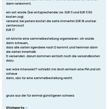
darm rankommt.
ein set würde (bei entsprechender zw. EUR 11 und EUR 11.50
kosten zzgl.
versand. bei peters kostet die saite immerhin EUR 18 und bei
centercourt
EUR 17
ich könnte eine sammelbestellung organisieren. ich würde
dann schauen,
dass alle saiten irgendwie nach D kommt und heinman dann
die saiten innerhalb
D versenden. darum kommen einfach noch die versandkosten
dazu.
wer wäre interssiert? schreibt mir doch einfach eine PM und ich
schaue
dann, obs für eine sammelbestellung reicht.
gruss aus der für einmal günstigeren schweiz
Stichworte:
-