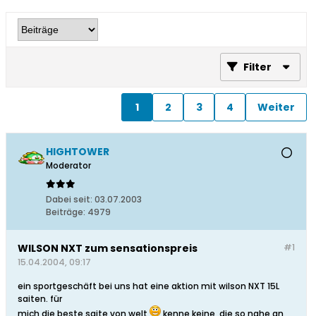
Filter
1
2
3
4
Weiter
HIGHTOWER
Moderator
Dabei seit:
03.07.2003
Beiträge:
4979
WILSON NXT zum sensationspreis
#1
15.04.2004, 09:17
ein sportgeschäft bei uns hat eine aktion mit wilson NXT 15L
saiten. für
mich die beste saite von welt
kenne keine, die so nahe an