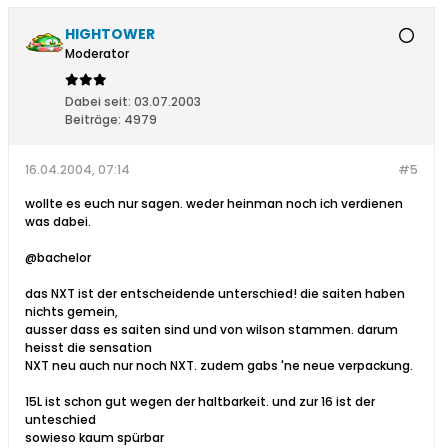
HIGHTOWER
Moderator
Dabei seit:
03.07.2003
Beiträge:
4979
16.04.2004, 07:14
#5
wollte es euch nur sagen. weder heinman noch ich verdienen
was dabei.
@bachelor
das NXT ist der entscheidende unterschied! die saiten haben
nichts gemein,
ausser dass es saiten sind und von wilson stammen. darum
heisst die sensation
NXT neu auch nur noch NXT. zudem gabs 'ne neue verpackung.
15L ist schon gut wegen der haltbarkeit. und zur 16 ist der
unteschied
sowieso kaum spürbar