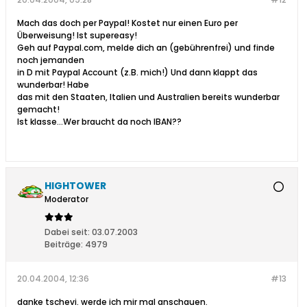
Mach das doch per Paypal! Kostet nur einen Euro per
Überweisung! Ist supereasy!
Geh auf Paypal.com, melde dich an (gebührenfrei) und finde
noch jemanden
in D mit Paypal Account (z.B. mich!) Und dann klappt das
wunderbar! Habe
das mit den Staaten, Italien und Australien bereits wunderbar
gemacht!
Ist klasse...Wer braucht da noch IBAN??
HIGHTOWER
Moderator
Dabei seit:
03.07.2003
Beiträge:
4979
20.04.2004, 12:36
#13
danke tschevi. werde ich mir mal anschauen.