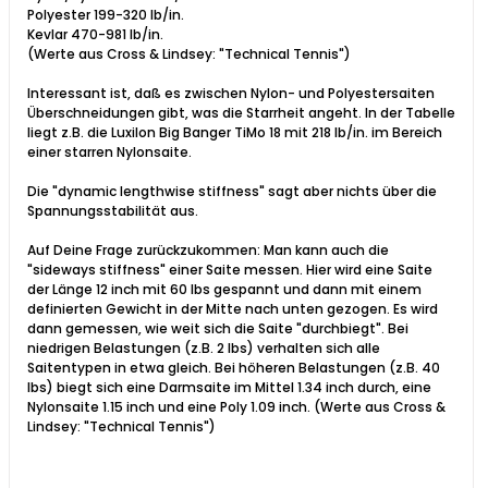
Polyester 199-320 lb/in.
Kevlar 470-981 lb/in.
(Werte aus Cross & Lindsey: "Technical Tennis")
Interessant ist, daß es zwischen Nylon- und Polyestersaiten
Überschneidungen gibt, was die Starrheit angeht. In der Tabelle
liegt z.B. die Luxilon Big Banger TiMo 18 mit 218 lb/in. im Bereich
einer starren Nylonsaite.
Die "dynamic lengthwise stiffness" sagt aber nichts über die
Spannungsstabilität aus.
Auf Deine Frage zurückzukommen: Man kann auch die
"sideways stiffness" einer Saite messen. Hier wird eine Saite
der Länge 12 inch mit 60 lbs gespannt und dann mit einem
definierten Gewicht in der Mitte nach unten gezogen. Es wird
dann gemessen, wie weit sich die Saite "durchbiegt". Bei
niedrigen Belastungen (z.B. 2 lbs) verhalten sich alle
Saitentypen in etwa gleich. Bei höheren Belastungen (z.B. 40
lbs) biegt sich eine Darmsaite im Mittel 1.34 inch durch, eine
Nylonsaite 1.15 inch und eine Poly 1.09 inch. (Werte aus Cross &
Lindsey: "Technical Tennis")