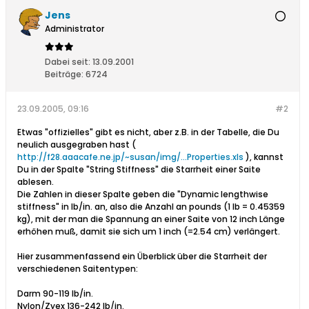
Jens
Administrator
Dabei seit:
13.09.2001
Beiträge:
6724
23.09.2005, 09:16
#2
Etwas "offizielles" gibt es nicht, aber z.B. in der Tabelle, die Du
neulich ausgegraben hast (
http://f28.aaacafe.ne.jp/~susan/img/...Properties.xls
), kannst
Du in der Spalte "String Stiffness" die Starrheit einer Saite
ablesen.
Die Zahlen in dieser Spalte geben die "Dynamic lengthwise
stiffness" in lb/in. an, also die Anzahl an pounds (1 lb = 0.45359
kg), mit der man die Spannung an einer Saite von 12 inch Länge
erhöhen muß, damit sie sich um 1 inch (=2.54 cm) verlängert.
Hier zusammenfassend ein Überblick über die Starrheit der
verschiedenen Saitentypen:
Darm 90-119 lb/in.
Nylon/Zyex 136-242 lb/in.