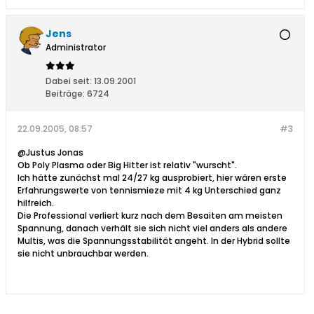
Jens
Administrator
Dabei seit:
13.09.2001
Beiträge:
6724
22.09.2005, 08:57
#3
@Justus Jonas
Ob Poly Plasma oder Big Hitter ist relativ "wurscht".
Ich hätte zunächst mal 24/27 kg ausprobiert, hier wären erste
Erfahrungswerte von tennismieze mit 4 kg Unterschied ganz
hilfreich.
Die Professional verliert kurz nach dem Besaiten am meisten
Spannung, danach verhält sie sich nicht viel anders als andere
Multis, was die Spannungsstabilität angeht. In der Hybrid sollte
sie nicht unbrauchbar werden.