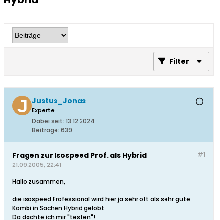
Hybrid
Filter
Justus_Jonas
Experte
Dabei seit:
13.12.2024
Beiträge:
639
Fragen zur Isospeed Prof. als Hybrid
#1
21.09.2005, 22:41
Hallo zusammen,
die isospeed Professional wird hier ja sehr oft als sehr gute
Kombi in Sachen Hybrid gelobt.
Da dachte ich mir "testen"!