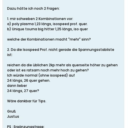
Dazu hätte ich noch 2 Fragen:
1. mir schweben 2 Kombinationen vor:
a) poly plasma 1,23 längs, isospeed prof. quer.
b) Unique tourna big hitter 1,25 längs, iso quer
welche der Kombinationen macht "mehr" sinn?
2. Da die Isospeed Prof. nicht gerade die Spannungsstabilste
ist:
reichen da die üblichen 2kp mehr als querseite höher zu gehen
oder ist es ratsam noch mehr hoch zu gehen?
Ich würde normal (ohne isospeed) auf
24 längs, 26 quer gehen.
dann lieber
24 längs, 27 quer?
Wäre dankbar für Tips.
Gruß
Justus
PS : Ergänzungsfrage: