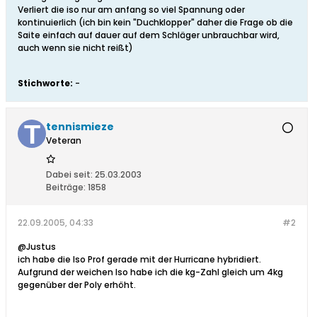
Verliert die iso nur am anfang so viel Spannung oder
kontinuierlich (ich bin kein "Duchklopper" daher die Frage ob die
Saite einfach auf dauer auf dem Schläger unbrauchbar wird,
auch wenn sie nicht reißt)
Stichworte:
-
tennismieze
Veteran
Dabei seit:
25.03.2003
Beiträge:
1858
22.09.2005, 04:33
#2
@Justus
ich habe die Iso Prof gerade mit der Hurricane hybridiert.
Aufgrund der weichen Iso habe ich die kg-Zahl gleich um 4kg
gegenüber der Poly erhöht.