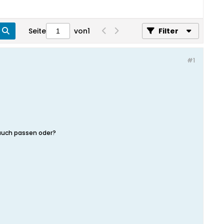
Seite
von
1
Filter
#1
 auch passen oder?