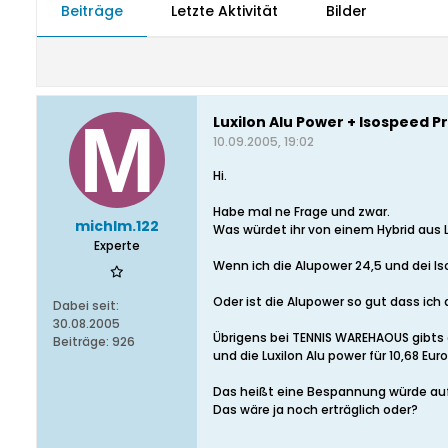
Beiträge
Letzte Aktivität
Bilder
Luxilon Alu Power + Isospeed P
10.09.2005, 19:02
Hi.
Habe mal ne Frage und zwar.
michlm.122
Was würdet ihr von einem Hybrid aus L
Experte
Wenn ich die Alupower 24,5 und dei 
Oder ist die Alupower so gut dass ich
Dabei seit:
30.08.2005
Übrigens bei TENNIS WAREHAOUS gibts de
Beiträge:
926
und die Luxilon Alu power für 10,68 Eur
Das heißt eine Bespannung würde au
Das wäre ja noch erträglich oder?