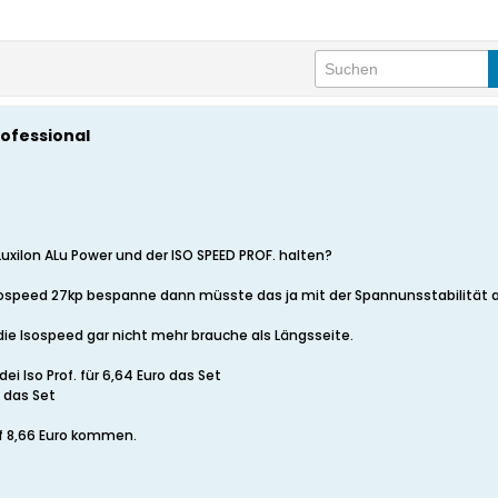
rofessional
uxilon ALu Power und der ISO SPEED PROF. halten?
Isospeed 27kp bespanne dann müsste das ja mit der Spannunsstabilität
 die Isospeed gar nicht mehr brauche als Längsseite.
i Iso Prof. für 6,64 Euro das Set
o das Set
f 8,66 Euro kommen.