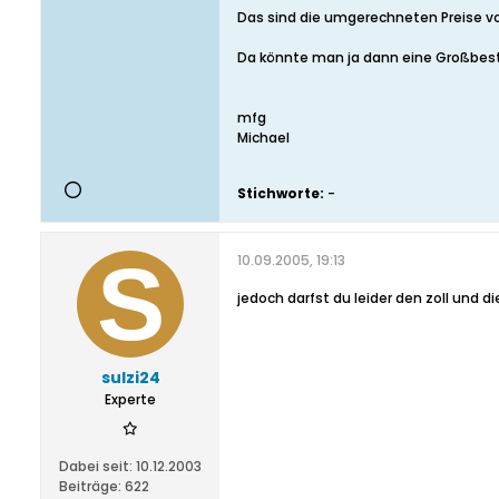
Das sind die umgerechneten Preise von
Da könnte man ja dann eine Großbeste
mfg
Michael
Stichworte:
-
10.09.2005, 19:13
jedoch darfst du leider den zoll und d
sulzi24
Experte
Dabei seit:
10.12.2003
Beiträge:
622