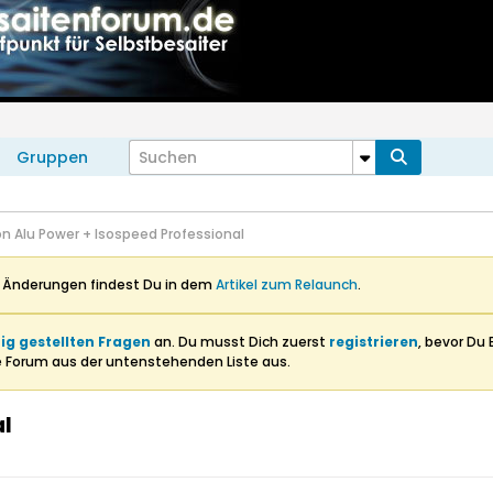
Gruppen
on Alu Power + Isospeed Professional
n Änderungen findest Du in dem
Artikel zum Relaunch
.
ig gestellten Fragen
an. Du musst Dich zuerst
registrieren
, bevor Du 
e Forum aus der untenstehenden Liste aus.
al