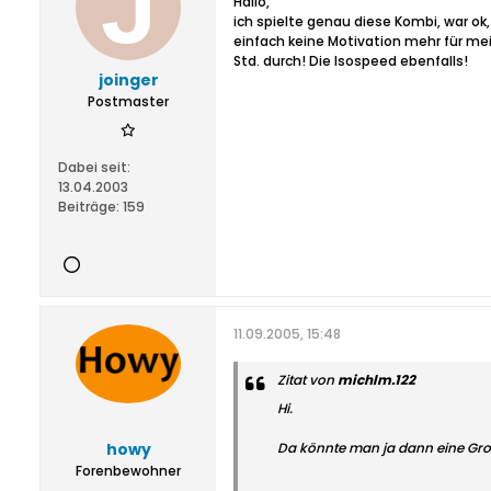
Hallo,
ich spielte genau diese Kombi, war ok,
einfach keine Motivation mehr für me
Std. durch! Die Isospeed ebenfalls!
joinger
Postmaster
Dabei seit:
13.04.2003
Beiträge:
159
11.09.2005, 15:48
Zitat von
michlm.122
Hi.
howy
Da könnte man ja dann eine Groß
Forenbewohner