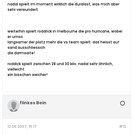
nadal spielt im moment wirklich die duralast, was mich aber
sehr verwundert.
weiterhin spielt roddrick in melbourne die pro hurricane, wobei
er umso
langsamer der platz mehr die vs team spielt. das heisst auf
sand ausschliessich
die darmsaite!
roddick spielt zwischen 28 und 30 kilo. nadal sehr ähnlich,
vielleicht
ein bisschen weicher!
flinkes Bein
12.06.2007, 15:17
#13