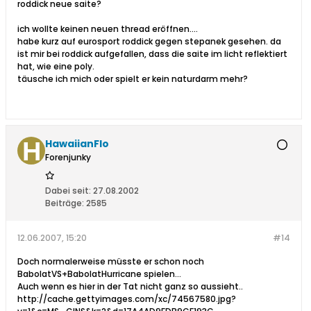
roddick neue saite?
ich wollte keinen neuen thread eröffnen....
habe kurz auf eurosport roddick gegen stepanek gesehen. da
ist mir bei roddick aufgefallen, dass die saite im licht reflektiert
hat, wie eine poly.
täusche ich mich oder spielt er kein naturdarm mehr?
HawaiianFlo
Forenjunky
Dabei seit:
27.08.2002
Beiträge:
2585
12.06.2007, 15:20
#14
Doch normalerweise müsste er schon noch
BabolatVS+BabolatHurricane spielen...
Auch wenn es hier in der Tat nicht ganz so aussieht..
http://cache.gettyimages.com/xc/74567580.jpg?