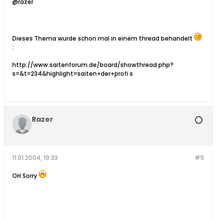
@razer
Dieses Thema wurde schon mal in einem thread behandelt
:
http://www.saitenforum.de/board/showthread.php?
s=&t=234&highlight=saiten+der+profi s
Razer
11.01.2004, 19:33
#5
OH Sorry