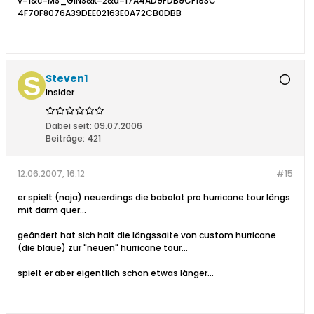
v=1&c=MS_GINS&k=2&d=17A4AD9FDB9CF193C
4F70F8076A39DEE02163E0A72CB0DBB
Steven1
Insider
Dabei seit:
09.07.2006
Beiträge:
421
12.06.2007, 16:12
#15
er spielt (naja) neuerdings die babolat pro hurricane tour längs
mit darm quer...
geändert hat sich halt die längssaite von custom hurricane
(die blaue) zur "neuen" hurricane tour...
spielt er aber eigentlich schon etwas länger...