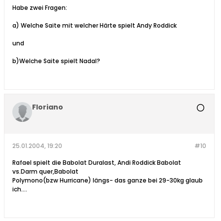
Habe zwei Fragen:
a) Welche Saite mit welcher Härte spielt Andy Roddick
und
b)Welche Saite spielt Nadal?
Floriano
25.01.2004, 19:20
#10
Rafael spielt die Babolat Duralast, Andi Roddick Babolat
vs.Darm quer,Babolat
Polymono(bzw Hurricane) längs- das ganze bei 29-30kg glaub
ich....