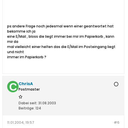
ps:andere Frage noch jedesmal wenn einer geantwortet hat
bekomme ich ja
eine E/Mail , bloss die liegt immer bei mir im Papierkorb , kann
mir da
mal vielleicht einer helfen das die E/Mail im Posteingang liegt
und nicht
immer im Papierkorb ?
ChrisA
Postmaster
Dabei seit:
31.08.2003
Beiträge:
124
11.01.2004, 19:57
#6