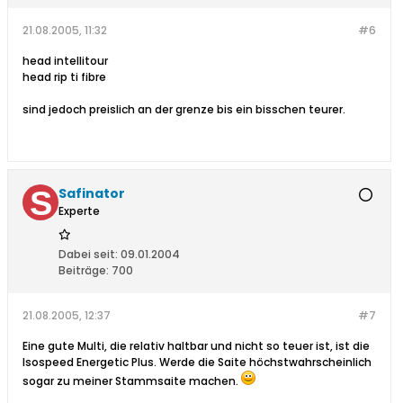
21.08.2005, 11:32
#6
head intellitour
head rip ti fibre
sind jedoch preislich an der grenze bis ein bisschen teurer.
Safinator
Experte
Dabei seit:
09.01.2004
Beiträge:
700
21.08.2005, 12:37
#7
Eine gute Multi, die relativ haltbar und nicht so teuer ist, ist die
Isospeed Energetic Plus. Werde die Saite höchstwahrscheinlich
sogar zu meiner Stammsaite machen.