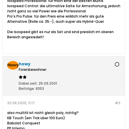
Isospeed Professional: für mich eine der besten Multis
Isospeed Control: die ultimative Saite für Armschonung, jedoch
nicht ganz so viel Power wie die Professional
Pro's Pro Pulse: für den Preis eine wirklich mehr als gute
Alternative (Rolle ca. 35.-), auch super als Hybrid-Quer
Die Isospeed gibt es nur als Set und sind preislich im oberen
Bereich angesiedelt!
howy
Forenbewohner
Dabei seit:
25.09.2001
Beiträge:
8353
20.08.2005, 11:17
#3
also multifil ist nicht gleich poly, richtig?
KB Touch (ein Tick über 100 Euro)
Babolat Conquest
PP Inferno