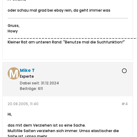
oder schau mal grad bei ebay rein, da geht immer was
Gruss,
Howy
__________________________________________
Kleiner Rat am unteren Rand: "Benutze mal die Suchfunktion!"
Mike T
Experte
Dabei seit:
31.12.2024
Beiträge:
611
20.08.2005, 11:40
#4
Hi,
das mit dem Verziehen ist so eine Sache.
Multifile Saiten verziehen sich immer. Umso elastischer die
Saite ist, umso mehr.