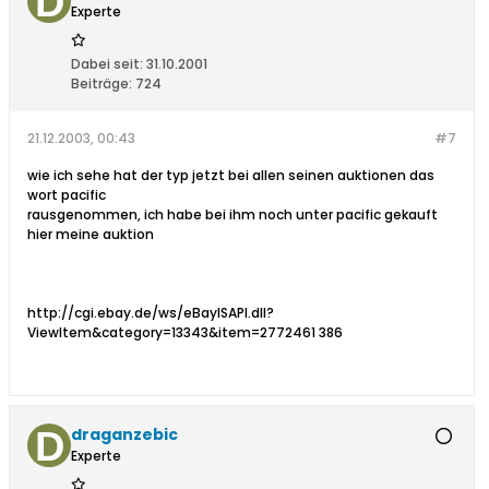
Experte
Dabei seit:
31.10.2001
Beiträge:
724
21.12.2003, 00:43
#7
wie ich sehe hat der typ jetzt bei allen seinen auktionen das
wort pacific
rausgenommen, ich habe bei ihm noch unter pacific gekauft
hier meine auktion
http://cgi.ebay.de/ws/eBayISAPI.dll?
ViewItem&category=13343&item=2772461 386
draganzebic
Experte