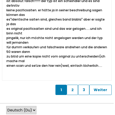
ist absolut falsch!!!!!! der typ ist ein schwindler und es sind
definitiv
keine pacificsaiten. er hätte ja in seiner beschreibung sagen
können das
es"identische saiten sind, gleiches band blabla" aber er sagte
ja das
es original pacificsaiten sind und das war gelogen......und ich
binn nicht
pingelik, nur ich möchte nicht angelogen werden und der typ
will jemanden
für dumm verkaufen und falschware andrehen und die anderen
50 waren dann
zu blöd um eine kopie nicht vom original zu unterscheiden(ich
mache mal
einen scan und setze den hier rein)weil, einfach lächerlich.....
1
2
3
Weiter