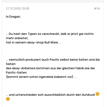
27.12.2003, 19:35
#14
hi Dragan,
... Du hast den Typen so verschreckt, daß er jetzt gar nichts
mehr anbietet,
hat in seinem ebay-shop Null Ware ...
... vermutlich produziert auch Pacific selbst keine Saiten und die
Saiten
des ebay-Anbieters kommen aus der gleichen Fabrik wie die
Pacific-Saiten
(kommt einem schon irgendwie bekannt vor) ...
... und unterscheiden sich ausschließlich durch den Aufdruck