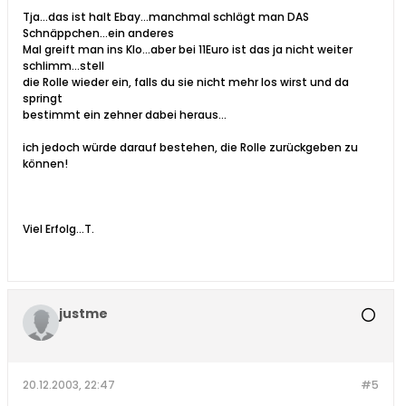
Tja...das ist halt Ebay...manchmal schlägt man DAS
Schnäppchen...ein anderes
Mal greift man ins Klo...aber bei 11Euro ist das ja nicht weiter
schlimm...stell
die Rolle wieder ein, falls du sie nicht mehr los wirst und da
springt
bestimmt ein zehner dabei heraus...
ich jedoch würde darauf bestehen, die Rolle zurückgeben zu
können!
Viel Erfolg...T.
justme
20.12.2003, 22:47
#5