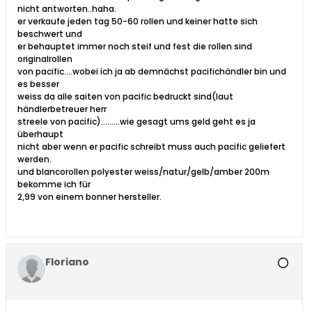
nicht antworten..haha.
er verkaufe jeden tag 50-60 rollen und keiner hatte sich
beschwert und
er behauptet immer noch steif und fest die rollen sind
originalrollen
von pacific....wobei ich ja ab demnächst pacifichändler bin und
es besser
weiss da alle saiten von pacific bedruckt sind(laut
händlerbetreuer herr
streele von pacific).........wie gesagt ums geld geht es ja
überhaupt
nicht aber wenn er pacific schreibt muss auch pacific geliefert
werden.
und blancorollen polyester weiss/natur/gelb/amber 200m
bekomme ich für
2,99 von einem bonner hersteller.
Floriano