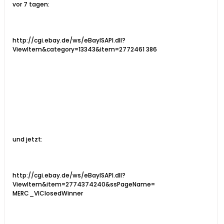
vor 7 tagen:
http://cgi.ebay.de/ws/eBayISAPI.dll?
ViewItem&category=13343&item=2772461 386
und jetzt:
http://cgi.ebay.de/ws/eBayISAPI.dll?
ViewItem&item=2774374240&ssPageName=
MERC_VIClosedWinner