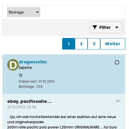
Filter
1
2
3
Weiter
draganzebic
Experte
Dabei seit:
31.10.2001
Beiträge:
724
ebay, pacificsaite....
#1
20.12.2003, 20:08
...tja, ich war höchstbietender bei einer auktion auf eine neue
und originalverpacke
200m rolle pacific poly power 1,25mm ORIGINALWARE.....für Euro