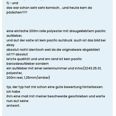
11,- und
das war schon sehr sehr komisch....und heute kam da
päckchen!!!!!
eine einfache 200m rolle polyester mit draugeklebtem pacific
aufkleber,
und auf der saite ist kein pacific aufdruck. auch ist das bild bei
ebay
absolut nicht identisch weil da die originalware abgebildet
ist!!!! absolut
letzte qualität und und am rand ist kein pacific
barcodeaufkleber sondern
ein aufkleber mit einer seriennummer und infos(2243.25.01,
polyester,
200m reel, 1,25mm/amber)
tja, der typ hat mir schon eine gute bewertung hinterlassen.
ich habe
ihm eine mail mit meiner beschwerde geschrieben und warte
nun auf seine
antwort.