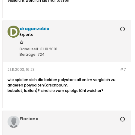
Vielleicht werd ich sie mal testen
draganzebic
Experte
Dabei seit:
31.10.2001
Beiträge:
724
21.11.2003, 16:23
#7
wie spielen sich die beiden polystar saiten im vergleich zu
anderen polysaiten(kirschbaum,
babolat, luxilon)? sind sie vom spielgefühl weicher?
Floriano