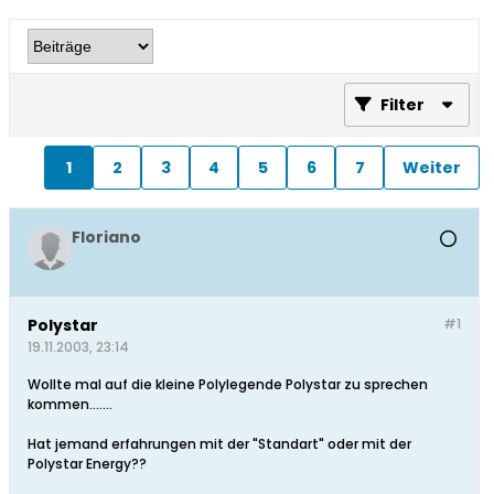
Filter
1
2
3
4
5
6
7
Weiter
Floriano
Polystar
#1
19.11.2003, 23:14
Wollte mal auf die kleine Polylegende Polystar zu sprechen
kommen.......
Hat jemand erfahrungen mit der "Standart" oder mit der
Polystar Energy??