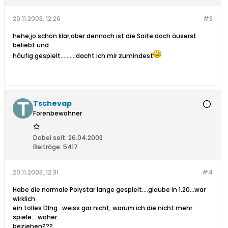
20.11.2003, 12:26
#3
hehe,jo schon klar,aber dennoch ist die Saite doch äuserst
beliebt und
häufig gespielt..........dacht ich mir zumindest
Tschevap
Forenbewohner
Dabei seit:
26.04.2003
Beiträge:
5417
20.11.2003, 12:31
#4
Habe die normale Polystar lange gespielt....glaube in 1.20...war
wirklich
ein tolles DIng...weiss gar nicht, warum ich die nicht mehr
spiele....woher
beziehen???