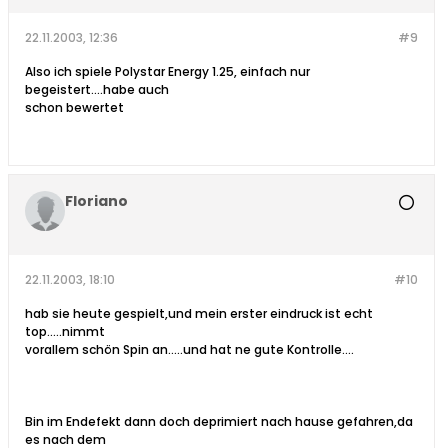
22.11.2003, 12:36
#9
Also ich spiele Polystar Energy 1.25, einfach nur
begeistert....habe auch
schon bewertet
Floriano
22.11.2003, 18:10
#10
hab sie heute gespielt,und mein erster eindruck ist echt
top.....nimmt
vorallem schön Spin an.....und hat ne gute Kontrolle....
Bin im Endefekt dann doch deprimiert nach hause gefahren,da
es nach dem