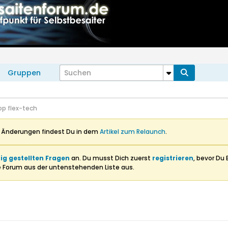
Gruppen
op flex-tech
n Änderungen findest Du in dem
Artikel zum Relaunch
.
ig gestellten Fragen
an. Du musst Dich zuerst
registrieren
, bevor Du 
e Forum aus der untenstehenden Liste aus.