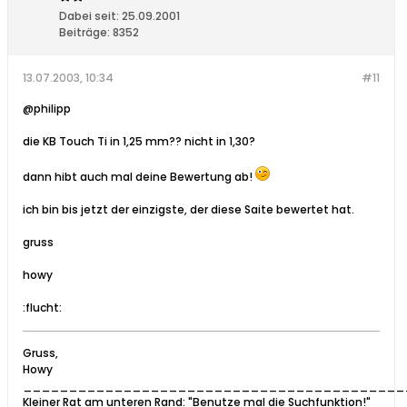
Dabei seit:
25.09.2001
Beiträge:
8352
13.07.2003, 10:34
#11
@philipp
die KB Touch Ti in 1,25 mm?? nicht in 1,30?
dann hibt auch mal deine Bewertung ab!
ich bin bis jetzt der einzigste, der diese Saite bewertet hat.
gruss
howy
:flucht:
Gruss,
Howy
__________________________________________
Kleiner Rat am unteren Rand: "Benutze mal die Suchfunktion!"