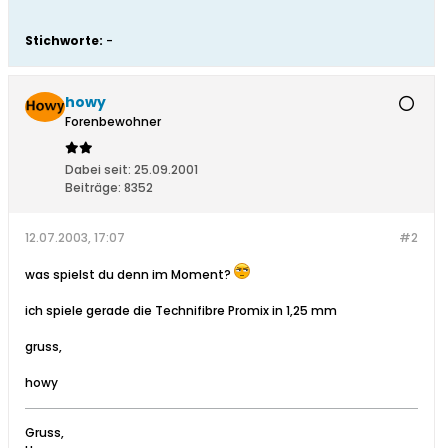
Stichworte:
-
howy
Forenbewohner
Dabei seit:
25.09.2001
Beiträge:
8352
12.07.2003, 17:07
#2
was spielst du denn im Moment?
ich spiele gerade die Technifibre Promix in 1,25 mm
gruss,
howy
Gruss,