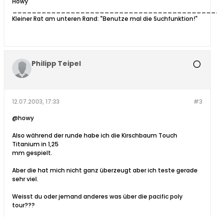
Howy
__________________________________________
Kleiner Rat am unteren Rand: "Benutze mal die Suchfunktion!"
Philipp Teipel
12.07.2003, 17:33
#3
@howy
Also während der runde habe ich die Kirschbaum Touch
Titanium in 1,25
mm gespielt.
Aber die hat mich nicht ganz überzeugt aber ich teste gerade
sehr viel.
Weisst du oder jemand anderes was über die pacific poly
tour???