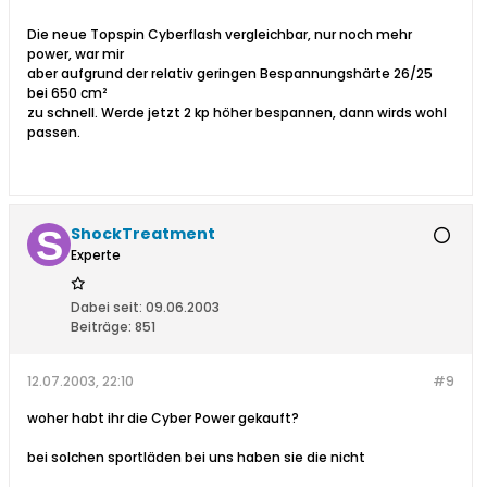
Die neue Topspin Cyberflash vergleichbar, nur noch mehr
power, war mir
aber aufgrund der relativ geringen Bespannungshärte 26/25
bei 650 cm²
zu schnell. Werde jetzt 2 kp höher bespannen, dann wirds wohl
passen.
ShockTreatment
Experte
Dabei seit:
09.06.2003
Beiträge:
851
12.07.2003, 22:10
#9
woher habt ihr die Cyber Power gekauft?
bei solchen sportläden bei uns haben sie die nicht