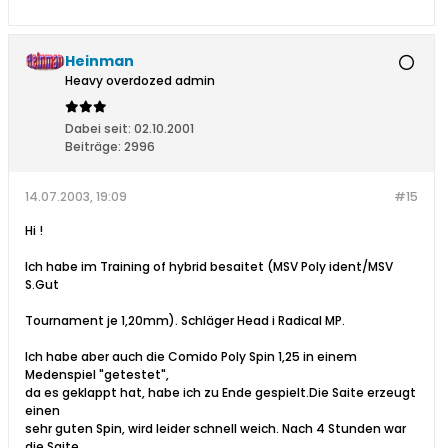
Heinman
Heavy overdozed admin
Dabei seit:
02.10.2001
Beiträge:
2996
14.07.2003, 19:09
#15
Hi !
Ich habe im Training of hybrid besaitet (MSV Poly ident/MSV
S.Gut
Tournament je 1,20mm). Schläger Head i Radical MP.
Ich habe aber auch die Comido Poly Spin 1,25 in einem
Medenspiel "getestet",
da es geklappt hat, habe ich zu Ende gespielt.Die Saite erzeugt
einen
sehr guten Spin, wird leider schnell weich. Nach 4 Stunden war
die Saite