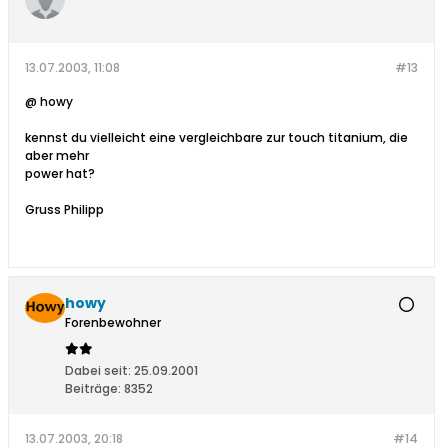
13.07.2003, 11:08
#13
@ howy
kennst du vielleicht eine vergleichbare zur touch titanium, die
aber mehr
power hat?
Gruss Philipp
howy
Forenbewohner
Dabei seit:
25.09.2001
Beiträge:
8352
13.07.2003, 20:18
#14