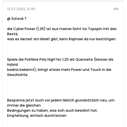
12.07.2003, 21:40
#8
@ Schock T
die Cyber Power (1,25) ist aus meiner Sicht für Topspin mit das
Beste,
was es derzeit am Markt gibt, kann Raphael da nur bestätigen.
Spiele die Polifibre Poly HighTec 1,20 als Quersaite (besser als
Hybrid
badnix bekannt), bringt etwas mehr Power und Touch in die
Geschichte.
Bespanne jetzt auch vor jedem Match grundsätzlich neu, um
immer die gleichen
Bedingungen zu haben, was sich auch bewährt hat.
Empfehlung: einfach durchtesten.