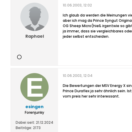
10.06.2003, 12:02
Ich glaub da werden die Meinungen vi
aber ich mag da Prince Syngut Origin
OG Sheep Micro(hieß irgentwie so gi
ja immer, dass sie vergleichbares od
Raphael
jeder selbst entscheiden.
10.06.2003, 12:04
Die Bewertungen der MSV Energy X sind 
Prince Duraflex ja sehr ähnlich sein. 
vom preis her sehr interessant.
esingen
Forenjunky
Dabei seit:
21.12.2024
Beiträge:
2173