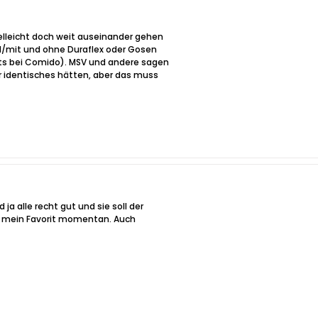
elleicht doch weit auseinander gehen
al/mit und ohne Duraflex oder Gosen
bts bei Comido). MSV und andere sagen
er identisches hätten, aber das muss
ja alle recht gut und sie soll der
Ist mein Favorit momentan. Auch