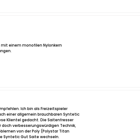
ite mit einem monofilen Nylonkern
ungen.
mpfehlen. Ich bin als Freizeitspieler
ach einer allgemein brauchbaren Syntetic
ese Klientel gedacht. Die Saitenfresser
ner doch verbesserungswürdigen Technik,
blemen von der Poly (Polystar Titan
ine Syntetic Gut Saite wechseln.