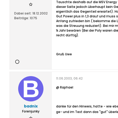
Tauschte deshalb auf die MSV Energy 1
dieser Saite jedoch überhaupt kein Ge
eigentlich das Gegenteil erwartet). H
Dabei seit:
18.12.2002
Gut Power plus in 1,3 drauf und muss
Beiträge:
1075
Anfang zufrieden bin ( bekomme die 
was die Streuung reduziert). Bei mir m
¼ Jahr bewären (Bei der Poly waren d
recht dürftig).
Gruß Uwe
11.06.2003, 06:42
@ Raphael
badnix
danke für den Hinweis, hatte - wie ebe
Forenjunky
ge- und im Text dann das "gut" überl