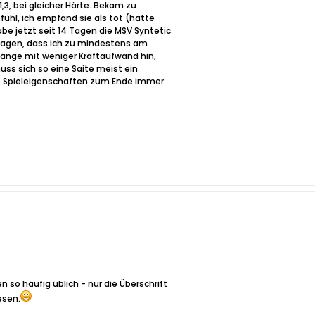
,3, bei gleicher Härte. Bekam zu
fühl, ich empfand sie als tot (hatte
abe jetzt seit 14 Tagen die MSV Syntetic
 sagen, dass ich zu mindestens am
Länge mit weniger Kraftaufwand hin,
uss sich so eine Saite meist ein
ie Spieleigenschaften zum Ende immer
n so häufig üblich - nur die Überschrift
esen.