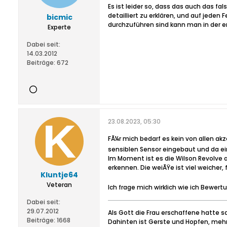
Es ist leider so, dass das auch das fa
detailliert zu erklären, und auf jeden
bicmic
durchzuführen sind kann man in der en
Experte
Dabei seit:
14.03.2012
Beiträge:
672
23.08.2023, 05:30
FÃ¼r mich bedarf es kein von allen ak
sensiblen Sensor eingebaut und da ei
Im Moment ist es die Wilson Revolve 
erkennen. Die weiÃŸe ist viel weicher, f
Kluntje64
Veteran
Ich frage mich wirklich wie ich Bewer
Dabei seit:
29.07.2012
Als Gott die Frau erschaffene hatte s
Beiträge:
1668
Dahinten ist Gerste und Hopfen, mehr 