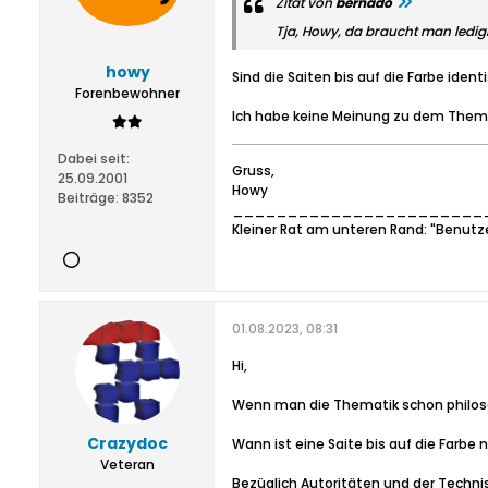
Zitat von
bernado
Tja, Howy, da braucht man ledi
howy
Sind die Saiten bis auf die Farbe ident
Forenbewohner
Ich habe keine Meinung zu dem Thema 
Dabei seit:
Gruss,
25.09.2001
Howy
Beiträge:
8352
_______________________
Kleiner Rat am unteren Rand: "Benutz
01.08.2023, 08:31
Hi,
Wenn man die Thematik schon philos
Crazydoc
Wann ist eine Saite bis auf die Farbe
Veteran
Bezüglich Autoritäten und der Techni