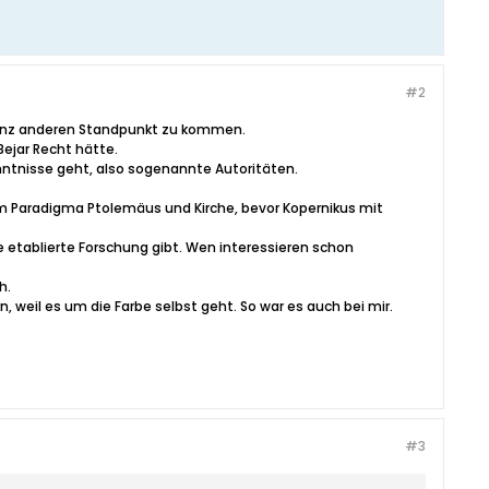
#2
 ganz anderen Standpunkt zu kommen.
Bejar Recht hätte.
ntnisse geht, also sogenannte Autoritäten.
dem Paradigma Ptolemäus und Kirche, bevor Kopernikus mit
e etablierte Forschung gibt. Wen interessieren schon
h.
ern, weil es um die Farbe selbst geht. So war es auch bei mir.
#3