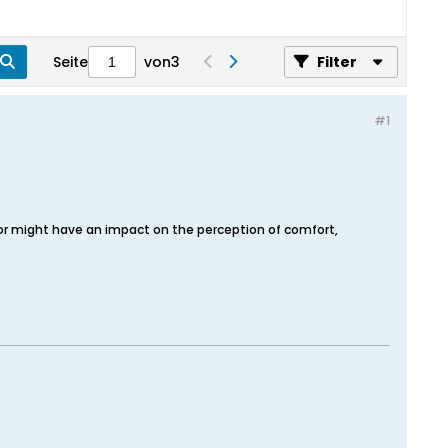
Seite
von
3
Filter
#1
 color might have an impact on the perception of comfort,