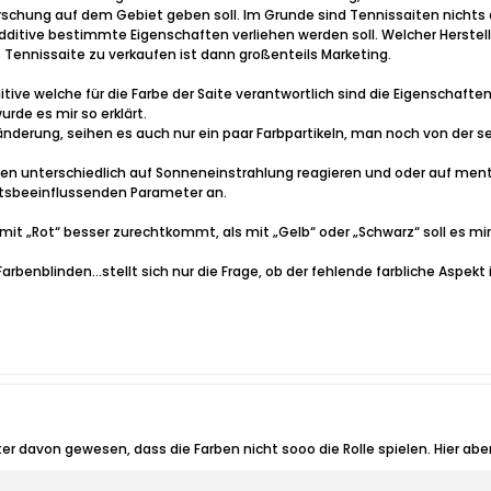
orschung auf dem Gebiet geben soll. Im Grunde sind Tennissaiten nichts 
dditive bestimmte Eigenschaften verliehen werden soll. Welcher Herst
 Tennissaite zu verkaufen ist dann großenteils Marketing.
itive welche für die Farbe der Saite verantwortlich sind die Eigenschaft
de es mir so erklärt.
eränderung, seihen es auch nur ein paar Farbpartikeln, man noch von der 
 unterschiedlich auf Sonneneinstrahlung reagieren und oder auf menta
aftsbeeinflussenden Parameter an.
it „Rot“ besser zurechtkommt, als mit „Gelb“ oder „Schwarz“ soll es mir
rbenblinden…stellt sich nur die Frage, ob der fehlende farbliche Aspekt 
hter davon gewesen, dass die Farben nicht sooo die Rolle spielen. Hier ab