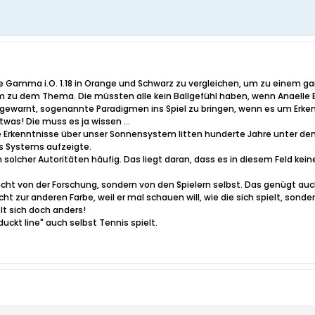
die Gamma i.O. 1.18 in Orange und Schwarz zu vergleichen, um zu einem
um zu dem Thema. Die müssten alle kein Ballgefühl haben, wenn Anaelle 
gewarnt, sogenannte Paradigmen ins Spiel zu bringen, wenn es um Erken
was! Die muss es ja wissen ...
 Die Erkenntnisse über unser Sonnensystem litten hunderte Jahre unter 
s Systems aufzeigte.
solcher Autoritäten häufig. Das liegt daran, dass es in diesem Feld kein
nicht von der Forschung, sondern von den Spielern selbst. Das genügt auc
 nicht zur anderen Farbe, weil er mal schauen will, wie die sich spielt, sond
elt sich doch anders!
duckt line" auch selbst Tennis spielt.