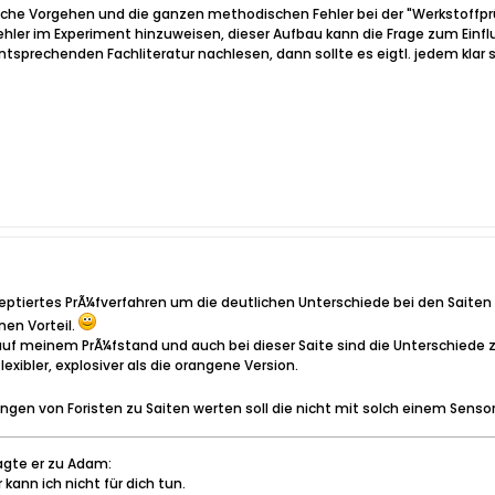
lsche Vorgehen und die ganzen methodischen Fehler bei der "Werkstoffprüfu
 Fehler im Experiment hinzuweisen, dieser Aufbau kann die Frage zum Einfl
tsprechenden Fachliteratur nachlesen, dann sollte es eigtl. jedem klar s
zeptiertes PrÃ¼fverfahren um die deutlichen Unterschiede bei den Saiten 
nen Vorteil.
auf meinem PrÃ¼fstand und auch bei dieser Saite sind die Unterschiede 
lexibler, explosiver als die orangene Version.
tungen von Foristen zu Saiten werten soll die nicht mit solch einem Sens
agte er zu Adam:
kann ich nicht für dich tun.