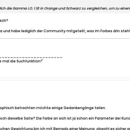
glich die Gamma i.O. 1.18 in Orange und Schwarz zu vergleichen, um zu e
isch?
und habe lediglich der Community mitgeteilt, was im Forbes drin steht
______________________
e mal die Suchfunktion!"
ophisch betrachten möchte einige Gedankengänge teilen.
 noch dieselbe Saite? Die Farbe an sich ist ja schon ein Parameter der K
schen Gewichtung bin ich mit Bernado einer Meinung, obwohl es sicher