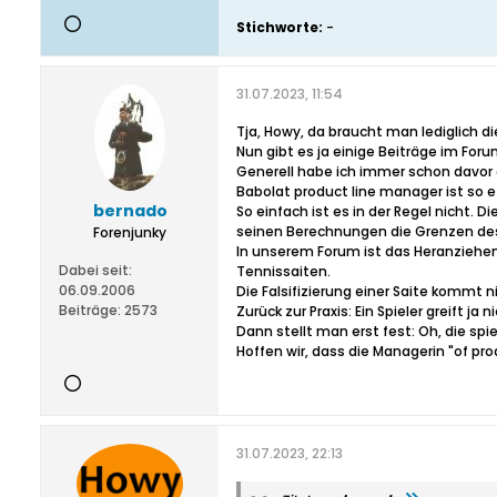
Stichworte:
-
31.07.2023, 11:54
Tja, Howy, da braucht man lediglich 
Nun gibt es ja einige Beiträge im For
Generell habe ich immer schon davor 
Babolat product line manager ist so et
bernado
So einfach ist es in der Regel nicht.
seinen Berechnungen die Grenzen de
Forenjunky
In unserem Forum ist das Heranziehen 
Dabei seit:
Tennissaiten.
06.09.2006
Die Falsifizierung einer Saite kommt 
Beiträge:
2573
Zurück zur Praxis: Ein Spieler greift ja
Dann stellt man erst fest: Oh, die spi
Hoffen wir, dass die Managerin "of pro
31.07.2023, 22:13