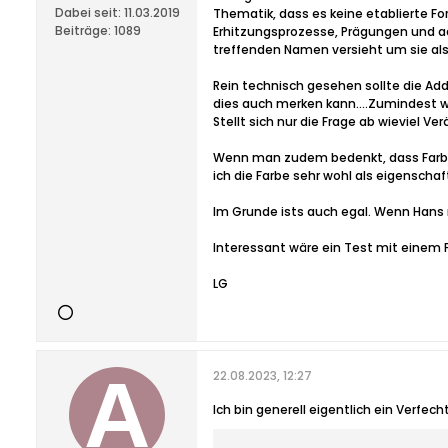
Dabei seit:
11.03.2019
Thematik, dass es keine etablierte F
Beiträge:
1089
Erhitzungsprozesse, Prägungen und a
treffenden Namen versieht um sie als
Rein technisch gesehen sollte die Add
dies auch merken kann….Zumindest wur
Stellt sich nur die Frage ab wieviel V
Wenn man zudem bedenkt, dass Farben
ich die Farbe sehr wohl als eigensch
Im Grunde ists auch egal. Wenn Hans m
Interessant wäre ein Test mit einem Fa
LG
22.08.2023, 12:27
Ich bin generell eigentlich ein Verfec