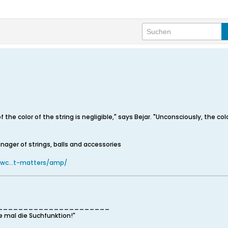
of the color of the string is negligible," says Bejar. "Unconsciously, the
nager of strings, balls and accessories
ewc...t-matters/amp/
______________________
e mal die Suchfunktion!"