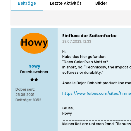
Beiträge
Letzte Aktivität
Bilder
Einfluss der Saitenfarbe
28.07.2023, 12:33
Hi,
Habe das hier gefunden.
"Does Color Even Matter?
howy
In short, no. "Technically, the impact 
Forenbewohner
softness or durability."
Anaelle Bejar, Babolat product line ma
Dabei seit:
https://www.forbes.com/sites/timn
25.09.2001
Beiträge:
8352
Gruss,
Howy
_______________________
Kleiner Rat am unteren Rand: "Benutz