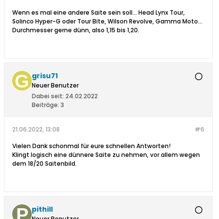
Wenn es mal eine andere Saite sein soll... Head Lynx Tour,
Solinco Hyper-G oder Tour Bite, Wilson Revolve, Gamma Moto...
Durchmesser gerne dünn, also 1,15 bis 1,20.
grisu71
Neuer Benutzer
Dabei seit:
24.02.2022
Beiträge:
3
21.06.2022, 13:08
#6
Vielen Dank schonmal für eure schnellen Antworten!
Klingt logisch eine dünnere Saite zu nehmen, vor allem wegen
dem 18/20 Saitenbild.
pithill
Neuer Benutzer