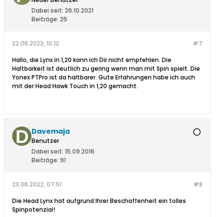
Dabei seit:
26.10.2021
Beiträge:
25
22.06.2022, 10:12
#7
Hallo, die Lynx in 1,20 kann ich Dir nicht empfehlen. Die
Haltbarkeit ist deutlich zu gering wenn man mit Spin spielt. Die
Yonex PTPro ist da haltbarer. Gute Erfahrungen habe ich auch
mit der Head Hawk Touch in 1,20 gemacht.
Davemaja
Benutzer
Dabei seit:
15.09.2016
Beiträge:
91
23.06.2022, 07:51
#8
Die Head Lynx hat aufgrund Ihrer Beschaffenheit ein tolles
Spinpotenzial!