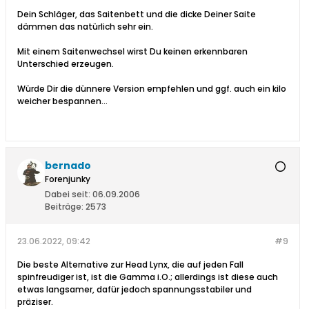
Dein Schläger, das Saitenbett und die dicke Deiner Saite
dämmen das natürlich sehr ein.
Mit einem Saitenwechsel wirst Du keinen erkennbaren
Unterschied erzeugen.
Würde Dir die dünnere Version empfehlen und ggf. auch ein kilo
weicher bespannen...
bernado
Forenjunky
Dabei seit:
06.09.2006
Beiträge:
2573
23.06.2022, 09:42
#9
Die beste Alternative zur Head Lynx, die auf jeden Fall
spinfreudiger ist, ist die Gamma i.O.; allerdings ist diese auch
etwas langsamer, dafür jedoch spannungsstabiler und
präziser.