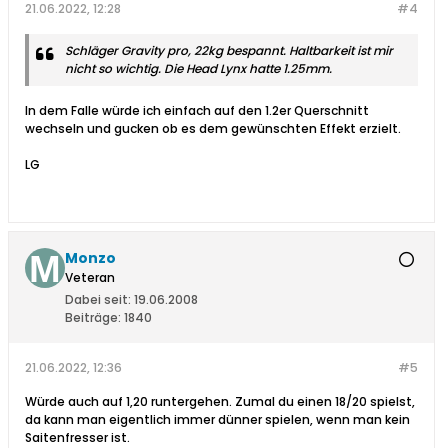
21.06.2022, 12:28
#4
Schläger Gravity pro, 22kg bespannt. Haltbarkeit ist mir
nicht so wichtig. Die Head Lynx hatte 1.25mm.
In dem Falle würde ich einfach auf den 1.2er Querschnitt
wechseln und gucken ob es dem gewünschten Effekt erzielt.
LG
Monzo
Veteran
Dabei seit:
19.06.2008
Beiträge:
1840
21.06.2022, 12:36
#5
Würde auch auf 1,20 runtergehen. Zumal du einen 18/20 spielst,
da kann man eigentlich immer dünner spielen, wenn man kein
Saitenfresser ist.