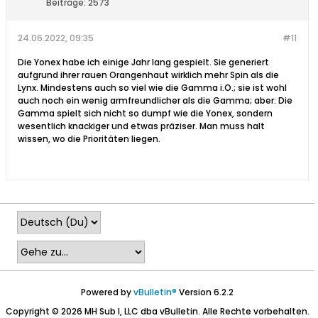
Beiträge:
2573
24.06.2022, 09:35
#11
Die Yonex habe ich einige Jahr lang gespielt. Sie generiert
aufgrund ihrer rauen Orangenhaut wirklich mehr Spin als die
Lynx. Mindestens auch so viel wie die Gamma i.O.; sie ist wohl
auch noch ein wenig armfreundlicher als die Gamma; aber: Die
Gamma spielt sich nicht so dumpf wie die Yonex, sondern
wesentlich knackiger und etwas präziser. Man muss halt
wissen, wo die Prioritäten liegen.
Powered by
vBulletin®
Version 6.2.2
Copyright © 2026 MH Sub I, LLC dba vBulletin. Alle Rechte vorbehalten.