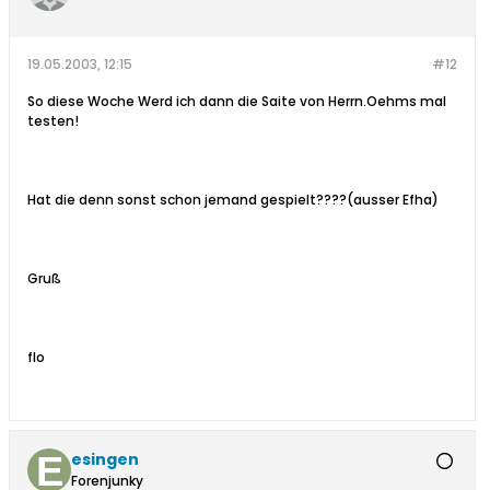
19.05.2003, 12:15
#12
So diese Woche Werd ich dann die Saite von Herrn.Oehms mal
testen!
Hat die denn sonst schon jemand gespielt????(ausser Efha)
Gruß
flo
esingen
Forenjunky