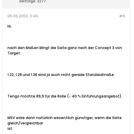
Beiträge:
3277
05.05.2003, 11:40
#6
Hi,
nach den Maßen klingt die Saite ganz nach der Concept 3 von
Target.
1.22, 1.28 und 1.38 sind ja auch nicht gerade Standardmaße.
Tengo möchte 89,9 für die Rolle (- 40 % Einführungsangebot).
MSV wäre dann natürlich wesentlich günstiger, wenn die Saite
gleich/vergleichbar
ist.