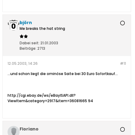
björn
Me breaks the hat string
Dabei seit:
21.01.2003
Beiträge:
2713
12.05.2003, 14:26
#11
...und schon liegt die ominöse Saite bei 30 Euro Sofortkauf...
http://cgi.ebay.de/ws/eBayISAPI.dll?
ViewItem&category=2917&item=36081665 94
Floriano