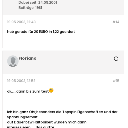
Dabei seit:
24.09.2001
Beiträge:
1981
19.05.2003, 12:43
#14
hab gerade für 20 EURO in 1,22 geordert
Floriano
19.05.2003, 12:58
#15
ok......dann bis zum test
Ich bin ganz Ohr,besonders die Topspin Eigenschaften und der
Spannungserhalt
auf Dauer bzw.Haltbarkeit würden mich dann
interessieren......das dürfte