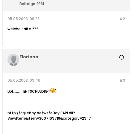
Beiträge:
1981
05.05.2003, 09:28
#2
welche saite ???
Floriano
05.05.2003, 09:46
#3
LOL:::::::::::ENTSCHULDIGT
)
http://cgi.ebay.de/ws/eBayISAPI.dll?
ViewItem&item=3607169718&category=29 17