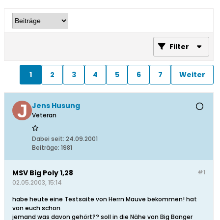
Filter
1
2
3
4
5
6
7
Weiter
Jens Husung
Veteran
Dabei seit:
24.09.2001
Beiträge:
1981
MSV Big Poly 1,28
#1
02.05.2003, 15:14
habe heute eine Testsaite von Herrn Mauve bekommen! hat
von euch schon
jemand was davon gehört?? soll in die Nähe von Big Banger