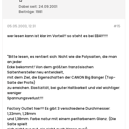
Dabei seit:
24.09.2001
Beiträge:
1981
05.05.2003, 12:31
#15
wer lesen kann ist klar im Vorteil!! so steht es bei EBAY!!!!
"Bitte lesen, es rentiert sich: Nicht wie die Polysaiten, die man
an jeder
Ecke bekommt! Von dem größten französischen
Saitenhersteller neu entwickelt,
mit dem Ziel, die Eigenschaften der CANON Big Banger (Top-
Saite der Profis)
zu erreichen. Elastizität, bei guter Haltbarkeit und viel wichtiger:
weniger
Spannungsverlust!!!
Factory Outlet hier!!! Es gibt 3 verschiedene Durchmesser:
1,22mm, 1,28mm
und 1,38mm. Farbe natur mit einem perlfarbenem Glanz. (Die
Saite spielt