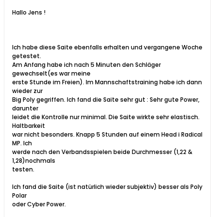
Hallo Jens !
Ich habe diese Saite ebenfalls erhalten und vergangene Woche
getestet.
Am Anfang habe ich nach 5 Minuten den Schläger
gewechselt(es war meine
erste Stunde im Freien). Im Mannschaftstraining habe ich dann
wieder zur
Big Poly gegriffen. Ich fand die Saite sehr gut : Sehr gute Power,
darunter
leidet die Kontrolle nur minimal. Die Saite wirkte sehr elastisch.
Haltbarkeit
war nicht besonders. Knapp 5 Stunden auf einem Head i Radical
MP. Ich
werde nach den Verbandsspielen beide Durchmesser (1,22 &
1,28)nochmals
testen.
Ich fand die Saite (ist natürlich wieder subjektiv) besser als Poly
Polar
oder Cyber Power.