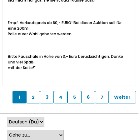
sich nicht nur gut, sie sieht auch klasse aus!)
Empf. Verkaufspreis ab 80,- EURO! Bei dieser Auktion soll für
eine 200m
Rolle eurer Wahl geboten werden.
Bitte Pauschale in Höhe von 3,- Euro berücksichtigen. Danke
und viel Spaß
mit der Saite!"
1
2
3
4
5
6
7
Weiter