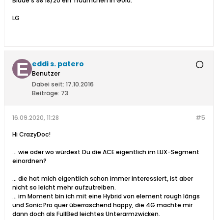
Blade's 98 18/20 ein Träumchen in Gold.
LG
eddi s. patero
Benutzer
Dabei seit:
17.10.2016
Beiträge:
73
16.09.2020, 11:28
#5
Hi CrazyDoc!
... wie oder wo würdest Du die ACE eigentlich im LUX-Segment
einordnen?
... die hat mich eigentlich schon immer interessiert, ist aber
nicht so leicht mehr aufzutreiben.
... im Moment bin ich mit eine Hybrid von element rough längs
und Sonic Pro quer überraschend happy, die 4G machte mir
dann doch als FullBed leichtes Unterarmzwicken.