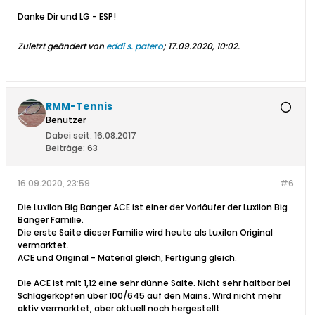
Danke Dir und LG - ESP!
Zuletzt geändert von
eddi s. patero
;
17.09.2020, 10:02
.
RMM-Tennis
Benutzer
Dabei seit:
16.08.2017
Beiträge:
63
16.09.2020, 23:59
#6
Die Luxilon Big Banger ACE ist einer der Vorläufer der Luxilon Big
Banger Familie.
Die erste Saite dieser Familie wird heute als Luxilon Original
vermarktet.
ACE und Original - Material gleich, Fertigung gleich.
Die ACE ist mit 1,12 eine sehr dünne Saite. Nicht sehr haltbar bei
Schlägerköpfen über 100/645 auf den Mains. Wird nicht mehr
aktiv vermarktet, aber aktuell noch hergestellt.