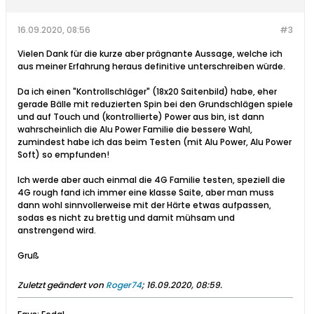
16.09.2020, 08:56
#3
Vielen Dank für die kurze aber prägnante Aussage, welche ich
aus meiner Erfahrung heraus definitive unterschreiben würde.
Da ich einen "Kontrollschläger" (18x20 Saitenbild) habe, eher
gerade Bälle mit reduzierten Spin bei den Grundschlägen spiele
und auf Touch und (kontrollierte) Power aus bin, ist dann
wahrscheinlich die Alu Power Familie die bessere Wahl,
zumindest habe ich das beim Testen (mit Alu Power, Alu Power
Soft) so empfunden!
Ich werde aber auch einmal die 4G Familie testen, speziell die
4G rough fand ich immer eine klasse Saite, aber man muss
dann wohl sinnvollerweise mit der Härte etwas aufpassen,
sodas es nicht zu brettig und damit mühsam und
anstrengend wird.
Gruß
Zuletzt geändert von
Roger74
;
16.09.2020, 08:59
.