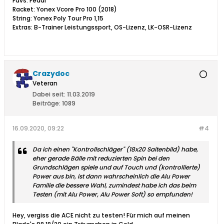
Favs: Fedal
Racket: Yonex Vcore Pro 100 (2018)
String: Yonex Poly Tour Pro 1,15
Extras: B-Trainer Leistungssport, OS-Lizenz, LK-OSR-Lizenz
Crazydoc
Veteran
Dabei seit:
11.03.2019
Beiträge:
1089
16.09.2020, 09:22
#4
Da ich einen "Kontrollschläger" (18x20 Saitenbild) habe,
eher gerade Bälle mit reduzierten Spin bei den
Grundschlägen spiele und auf Touch und (kontrollierte)
Power aus bin, ist dann wahrscheinlich die Alu Power
Familie die bessere Wahl, zumindest habe ich das beim
Testen (mit Alu Power, Alu Power Soft) so empfunden!
Hey, vergiss die ACE nicht zu testen! Für mich auf meinen