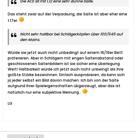
Die ACE ist mit 1,12 eine sehr dünne Saite.
Das steht zwar auf der Verpackung, die Saite ist aber eher eine
1.17er.
Nicht sehr haltbar bei Schlägerköpfen über 100/645 auf
den Mains.
Würde sie jetzt auch nicht unbedingt auf einem 16/19er Bett
präferieren. Aber in Schlägern mit engen Saitenabstand oder
geschlossenen Saitenbildern ist sie sicher eine überlegung
Wert! Haltbarkeit würde ich jetzt auch nicht unbeingt als ihre
größte Stärke bezeichnen. Einfach ausprobieren, da kann sich
ja jeder selbst ein Bild davon machen. Ich bin von der Saite
aufgrund ihrer Spieleigenschaften übgerzeugt, aber das ist
natürlich nur eine subjektive Meinung...
LG