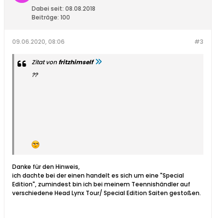
Dabei seit:
08.08.2018
Beiträge:
100
09.06.2020, 08:06
#3
Zitat von
fritzhimself
??
Danke für den Hinweis,
ich dachte bei der einen handelt es sich um eine "Special
Edition", zumindest bin ich bei meinem Teennishändler auf
verschiedene Head Lynx Tour/ Special Edition Saiten gestoßen.