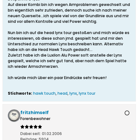
Auf dieser Kombi bin ich wegen Armproblemen gewechselt und
bin eigentlich sehr zufrieden, dennoch suche ich nach meiner
neuen Querseite...ich spiele viel von der Grundlinie aus und mir
sind vor allem Kontrolle und viel Power wichtig.
Nun bin ich auf die head lynx tour gestoßen und mich würde es
interessieren, ob diese schon jmd. gespielt hat und mir den
Unterschied zur normalen Lynx beschreiben kann. Alternativ
habe ich an die Head Hawk Touch gedacht...
Zuletzt habe ich die Luxilon Alu Power soft anstelle der Lynx
gespielt, welche ich sehr gut fand, aber nach dem Spiel hatte
ich wieder Armschmerzen.
Ich würde mich über ein paar Eindrücke sehr freuen!
Stichworte:
hawk touch
,
head
,
lynx
,
lynx tour
fritzhimself
Forenbewohner
Dabei seit:
01.02.2006
Beiträge:
5924