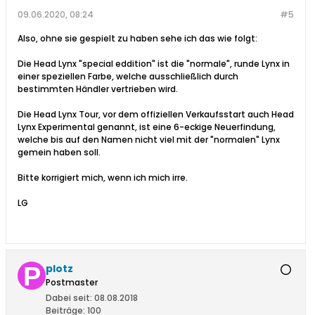
09.06.2020, 08:24
#5
Also, ohne sie gespielt zu haben sehe ich das wie folgt:
Die Head Lynx "special eddition" ist die "normale", runde Lynx in
einer speziellen Farbe, welche ausschließlich durch
bestimmten Händler vertrieben wird.
Die Head Lynx Tour, vor dem offiziellen Verkaufsstart auch Head
Lynx Experimental genannt, ist eine 6-eckige Neuerfindung,
welche bis auf den Namen nicht viel mit der "normalen" Lynx
gemein haben soll.
Bitte korrigiert mich, wenn ich mich irre.
LG
plotz
Postmaster
Dabei seit:
08.08.2018
Beiträge:
100