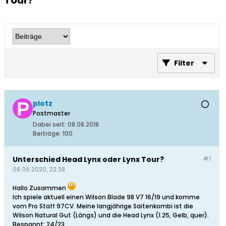
Tour?
Filter
plotz
Postmaster
Dabei seit:
08.08.2018
Beiträge:
100
Unterschied Head Lynx oder Lynx Tour?
#1
08.06.2020, 22:38
Hallo Zusammen
Ich spiele aktuell einen Wilson Blade 98 V7 16/19 und komme
vom Pro Staff 97CV. Meine langjährige Saitenkombi ist die
Wilson Natural Gut (Längs) und die Head Lynx (1.25, Gelb, quer).
Bespannt: 24/23