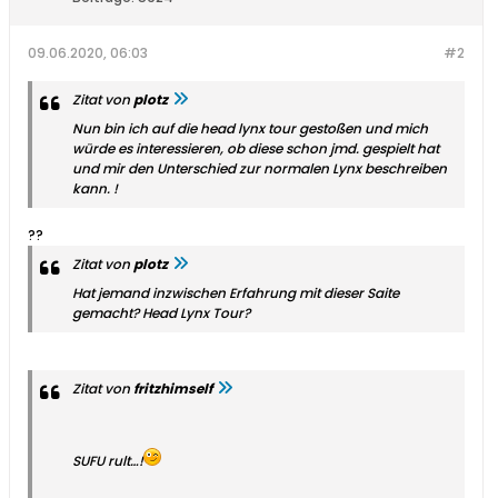
09.06.2020, 06:03
#2
Zitat von
plotz
Nun bin ich auf die head lynx tour gestoßen und mich
würde es interessieren, ob diese schon jmd. gespielt hat
und mir den Unterschied zur normalen Lynx beschreiben
kann. !
??
Zitat von
plotz
Hat jemand inzwischen Erfahrung mit dieser Saite
gemacht? Head Lynx Tour?
Zitat von
fritzhimself
SUFU rult…!