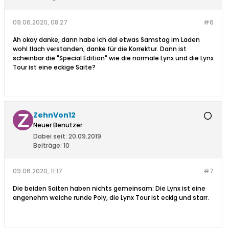
09.06.2020, 08:27
#6
Ah okay danke, dann habe ich dal etwas Samstag im Laden
wohl flach verstanden, danke für die Korrektur. Dann ist
scheinbar die "Special Edition" wie die normale Lynx und die Lynx
Tour ist eine eckige Saite?
ZehnVon12
Neuer Benutzer
Dabei seit:
20.09.2019
Beiträge:
10
09.06.2020, 11:17
#7
Die beiden Saiten haben nichts gemeinsam: Die Lynx ist eine
angenehm weiche runde Poly, die Lynx Tour ist eckig und starr.