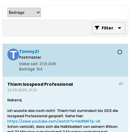
Filter
Timmy21
Postmaster
Dabei seit:
21.01.2018
Beiträge:
134
Thiem Isospeed Professional
#1
22.05.2020, 21:22
Nabend,
ich wusste das noch nicht: Thiem hat zumindest bis 2012 die
Isospeed Professional gespielt. Siehe hier:
https://www.youtube.com/watch?v=HsrRMHTp-c8
Schon verrückt, dass sich die Halktbarkeit von seinem Wilson
mit 20 Minuten zum Head mit 3 Stunden verändert hat,