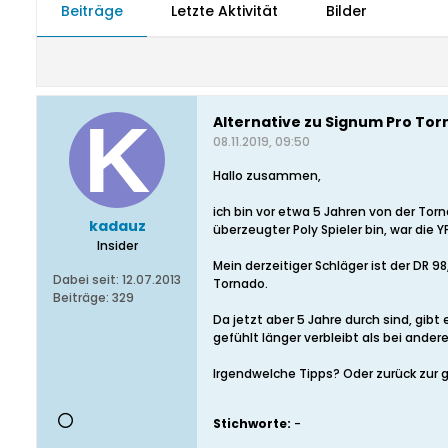
Beiträge
Letzte Aktivität
Bilder
Alternative zu Signum Pro To
08.11.2019, 09:50
Hallo zusammen,
ich bin vor etwa 5 Jahren von der Tor
kadauz
überzeugter Poly Spieler bin, war die
Insider
Mein derzeitiger Schläger ist der DR 9
Dabei seit:
12.07.2013
Tornado.
Beiträge:
329
Da jetzt aber 5 Jahre durch sind, gibt
gefühlt länger verbleibt als bei andere
Irgendwelche Tipps? Oder zurück zur 
Stichworte:
-