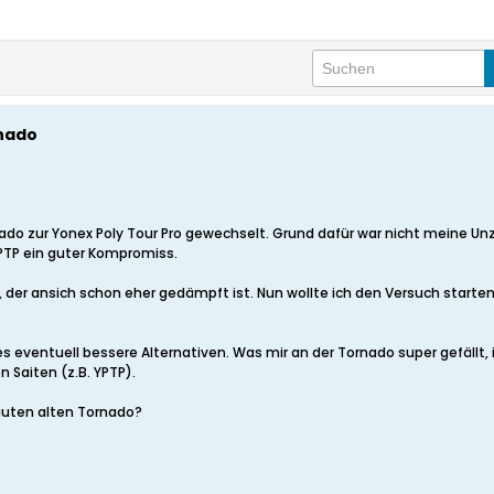
rnado
nado zur Yonex Poly Tour Pro gewechselt. Grund dafür war nicht meine Un
 YPTP ein guter Kompromiss.
8, der ansich schon eher gedämpft ist. Nun wollte ich den Versuch starten,
 es eventuell bessere Alternativen. Was mir an der Tornado super gefällt, 
n Saiten (z.B. YPTP).
guten alten Tornado?