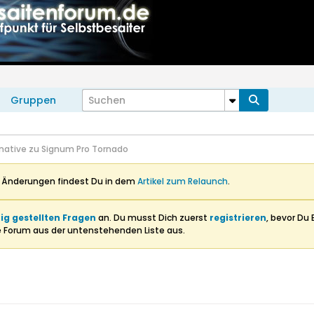
Gruppen
rnative zu Signum Pro Tornado
n Änderungen findest Du in dem
Artikel zum Relaunch
.
ig gestellten Fragen
an. Du musst Dich zuerst
registrieren
, bevor Du 
e Forum aus der untenstehenden Liste aus.