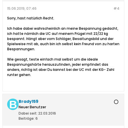
15.06.2019, 07:46
#4
Sorry, hast natürlich Recht.
Ich habe dabei wahrscheinlich an meine Bespannung gedacht,
ich hatte nämlich die UC auf meinem Prügel mit 22/22 kg
bespannt. Hängt aber vom Schläger, Besaitungsbild und der
Spielweise mit ab, auch bin ich selbst kein Freund von zu harten
Bespannungen.
Wie gesagt, teste einfach mal selbst um die ideale
Bespannungshärte herauszufinden, jeder empfindet das
anders, richtig ist aber Du kannst bei der UC mit der KG- Zahl
runter gehen.
Brady159
Neuer Benutzer
Dabei seit:
22.03.2016
Beiträge:
6