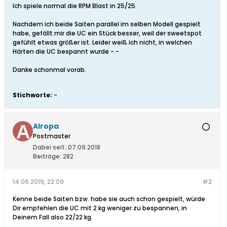
Ich spiele normal die RPM Blast in 25/25.
Nachdem ich beide Saiten parallel im selben Modell gespielt
habe, gefällt mir die UC ein Stück besser, weil der sweetspot
gefühlt etwas größer ist. Leider weiß ich nicht, in welchen
Härten die UC bespannt wurde -.-
Danke schonmal vorab.
Stichworte:
-
Alropa
Postmaster
Dabei seit:
07.09.2018
Beiträge:
282
14.06.2019, 22:09
#2
Kenne beide Saiten bzw. habe sie auch schon gespielt, würde
Dir empfehlen die UC mit 2 kg weniger zu bespannen, in
Deinem Fall also 22/22 kg.