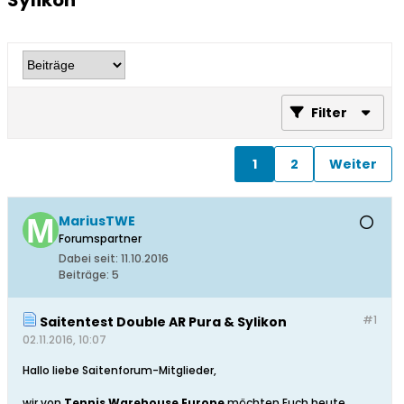
Sylikon
Filter
1
2
Weiter
MariusTWE
Forumspartner
Dabei seit:
11.10.2016
Beiträge:
5
#1
Saitentest Double AR Pura & Sylikon
02.11.2016, 10:07
Hallo liebe Saitenforum-Mitglieder,
wir von
Tennis Warehouse Europe
möchten Euch heute