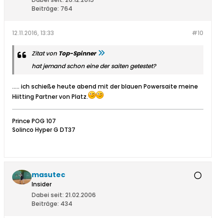
Beiträge:
764
12.11.2016, 13:33
#10
Zitat von
Top-Spinner
hat jemand schon eine der saiten getestet?
..... ich schieße heute abend mit der blauen Powersaite meine
Hiitting Partner von Platz.
Prince POG 107
Solinco Hyper G DT37
masutec
Insider
Dabei seit:
21.02.2006
Beiträge:
434