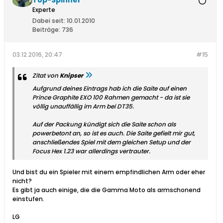
Top-Spinner
Experte
Dabei seit:
10.01.2010
Beiträge:
736
03.12.2016, 20:47
#15
Zitat von
Knipser
Aufgrund deines Eintrags hab ich die Saite auf einen
Prince Graphite EXO 100 Rahmen gemacht - da ist sie
völlig unauffällig im Arm bei DT35.
Auf der Packung kündigt sich die Saite schon als
powerbetont an, so ist es auch. Die Saite gefielt mir gut,
anschließendes Spiel mit dem gleichen Setup und der
Focus Hex 1.23 war allerdings vertrauter.
Und bist du ein Spieler mit einem empfindlichen Arm oder eher
nicht?
Es gibt ja auch einige, die die Gamma Moto als armschonend
einstufen.
LG