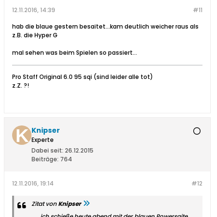
12.11.2016, 14:39
#11
hab die blaue gestern besaitet...kam deutlich weicher raus als
z.B. die Hyper G
mal sehen was beim Spielen so passiert...
Pro Staff Original 6.0 95 sqi (sind leider alle tot)
z.Z. ?!
Knipser
Experte
Dabei seit:
26.12.2015
Beiträge:
764
12.11.2016, 19:14
#12
Zitat von
Knipser
..... ich schieße heute abend mit der blauen Powersaite