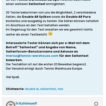
einen weiteren
Saitentest
ermöglichen:
20 Tester bekommen von uns die Möglichkeit, 2 verschiedene
Saiten, die
Double AR Sylikon
sowie die
Double AR Pura
kostenlos und ausgiebig zu testen. Die Saiten können natürlich
im Anschluss an den Test behalten werden.
Im Gegenzug für den Test erwarten wir wie gewohnt nichts
weiter als einen Testbericht.
Interessierte Tester können sich per e-Mail mit dem
Betreff "Saitentest" und Angabe von Name,
Saitenforum-Benutzername und Adresse an
marius@tennis-warehouse.com
für den Saitentest
bewerben.
Die Testaktion ist auf die ersten 20 Bewerber begrenzt.
Der Versand erfolgt durch Tennis Warehouse Europe.
Viel Spaß
Stichworte:
double ar
,
saitentest
,
twe
fritzhimself