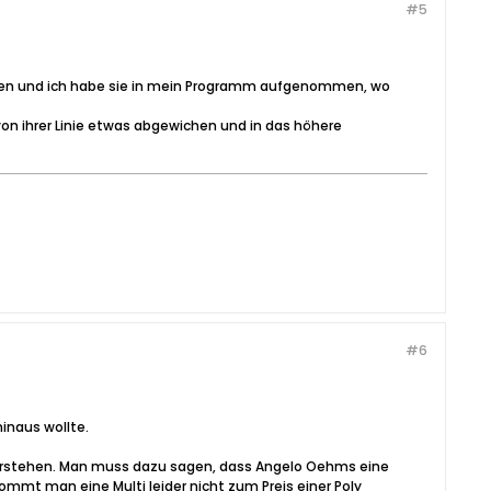
#5
nnen und ich habe sie in mein Programm aufgenommen, wo
von ihrer Linie etwas abgewichen und in das höhere
#6
inaus wollte.
 verstehen. Man muss dazu sagen, dass Angelo Oehms eine
ommt man eine Multi leider nicht zum Preis einer Poly