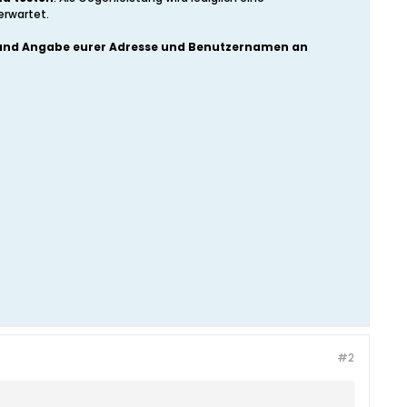
erwartet.
t“ und Angabe eurer Adresse und Benutzernamen an
#2