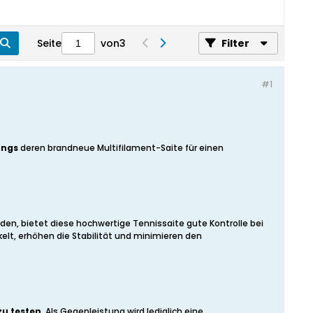
Seite
von
3
Filter
#1
ings
deren brandneue Multifilament-Saite für einen
en, bietet diese hochwertige Tennissaite gute Kontrolle bei
lt, erhöhen die Stabilität und minimieren den
zu testen
. Als Gegenleistung wird lediglich eine