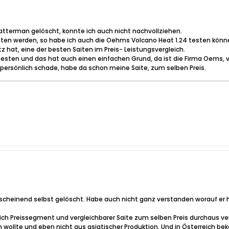
atterman gelöscht, konnte ich auch nicht nachvollziehen.
ten werden, so habe ich auch die Oehms Volcano Heat 1.24 testen kö
tz hat, eine der besten Saiten im Preis- Leistungsvergleich.
testen und das hat auch einen einfachen Grund, da ist die Firma Oems, 
 persönlich schade, habe da schon meine Saite, zum selben Preis.
cheinend selbst gelöscht. Habe auch nicht ganz verstanden worauf er h
lich Preissegment und vergleichbarer Saite zum selben Preis durchaus
wollte und eben nicht aus asiatischer Produktion. Und in Österreich bek