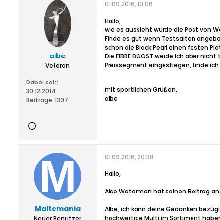
01.09.2016, 19:06
Hallo,
wie es aussieht wurde die Post von W
Finde es gut wenn Testsaiten angebo
schon die Black Pearl einen festen Pla
albe
Die FIBRE BOOST werde ich aber nicht 
Preissegment eingestiegen, finde ich
Veteran
Dabei seit:
mit sportlichen Grüßen,
30.12.2014
albe
Beiträge:
1397
01.09.2016, 20:38
Hallo,
Also Waterman hat seinen Beitrag ans
Maltemania
Albe, ich kann deine Gedanken bezüg
hochwertige Multi im Sortiment haben 
Neuer Benutzer