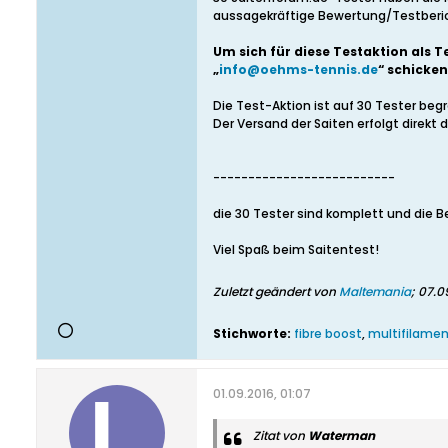
aussagekräftige Bewertung/Testberich
Um sich für diese Testaktion als 
„
info@oehms-tennis.de
“ schicken
Die Test-Aktion ist auf 30 Tester beg
Der Versand der Saiten erfolgt direkt 
--------------------------
die 30 Tester sind komplett und die 
Viel Spaß beim Saitentest!
Zuletzt geändert von
Maltemania
;
07.09
Stichworte:
fibre boost
,
multifilame
01.09.2016, 01:07
Zitat von
Waterman