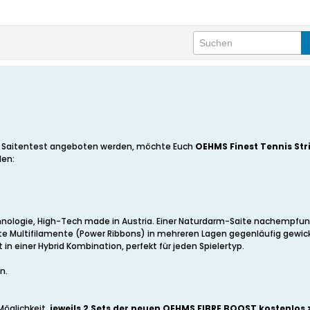
n Saitentest angeboten werden, möchte Euch
OEHMS Finest Tennis Str
len:
hnologie, High-Tech made in Austria. Einer Naturdarm-Saite nachempfund
Multifilamente (Power Ribbons) in mehreren Lagen gegenläufig gewicke
n einer Hybrid Kombination, perfekt für jeden Spielertyp.
n.
Möglichkeit,
jeweils 2 Sets der neuen OEHMS FIBRE BOOST kostenlos 