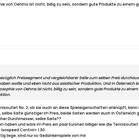
phie von Oehms ist nicht, billig zu sein, sondern gute Produkte zu einem
bezüglich Preissegment und vergleichbarer Saite zum selben Preis durcha
aben wollte und eben nicht aus asiatischer Produktion. Und in Österreich b
ilosophie von Oehms ist nicht, billig zu sein, sondern gute Produkte zu eine
ktion.
nisoutlet No. 2, ob sie auch an diese Spieleigenschaften anknüpft, kann i
 selbe Saite günstiger im Preis, beide Saiten werden auch in Österreich 
icher Durchmesser, selbe Saite??
ten haben und wäre im Preis ein paar Euronen billiger wie die Tennisoutl
r Isospeed Control+ 1.30
htig liege, sind nur so Gedankenspiele von mir