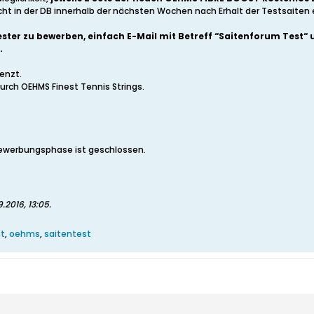
t in der DB innerhalb der nächsten Wochen nach Erhalt der Testsaiten 
Tester zu bewerben, einfach E-Mail mit Betreff “Saitenforum Tes
.
renzt.
durch OEHMS Finest Tennis Strings.
Bewerbungsphase ist geschlossen.
.2016, 13:05
.
nt
,
oehms
,
saitentest