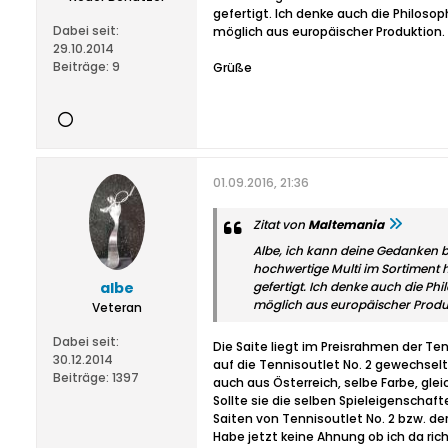
gefertigt. Ich denke auch die Philoso
Dabei seit:
möglich aus europäischer Produktion.
29.10.2014
Beiträge:
9
Grüße
01.09.2016, 21:36
Zitat von
Maltemania
Albe, ich kann deine Gedanken 
hochwertige Multi im Sortiment h
albe
gefertigt. Ich denke auch die Ph
möglich aus europäischer Produ
Veteran
Dabei seit:
Die Saite liegt im Preisrahmen der Ten
30.12.2014
auf die Tennisoutlet No. 2 gewechselt,
Beiträge:
1397
auch aus Österreich, selbe Farbe, gle
Sollte sie die selben Spieleigenschaf
Saiten von Tennisoutlet No. 2 bzw. de
Habe jetzt keine Ahnung ob ich da ric