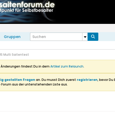
Gruppen
S Multi Saitentest
n Änderungen findest Du in dem
Artikel zum Relaunch
.
ig gestellten Fragen
an. Du musst Dich zuerst
registrieren
, bevor Du 
e Forum aus der untenstehenden Liste aus.