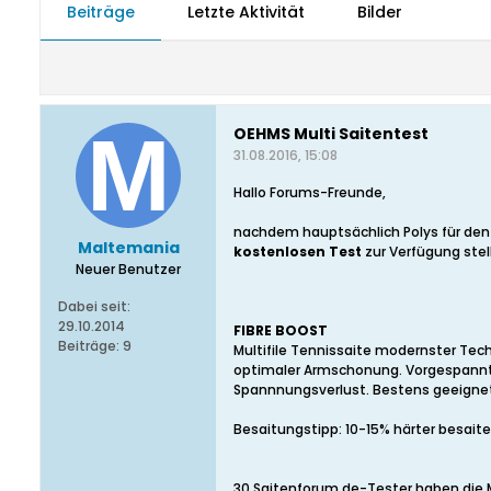
Beiträge
Letzte Aktivität
Bilder
OEHMS Multi Saitentest
31.08.2016, 15:08
Hallo Forums-Freunde,
nachdem hauptsächlich Polys für de
Maltemania
kostenlosen Test
zur Verfügung stel
Neuer Benutzer
Dabei seit:
29.10.2014
FIBRE BOOST
Beiträge:
9
Multifile Tennissaite modernster Tec
optimaler Armschonung. Vorgespannte 
Spannnungsverlust. Bestens geeignet i
Besaitungstipp: 10-15% härter besaite
30 Saitenforum.de-Tester haben die 