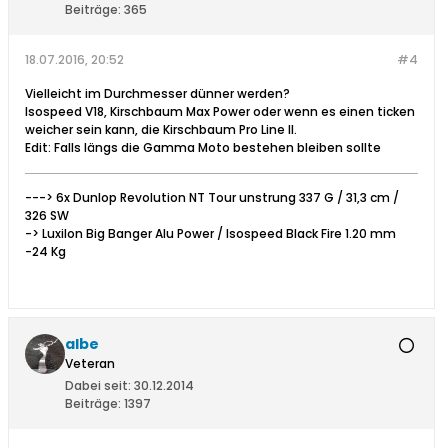
Beiträge:
365
18.07.2016, 20:52
#4
Vielleicht im Durchmesser dünner werden?
Isospeed V18, Kirschbaum Max Power oder wenn es einen ticken
weicher sein kann, die Kirschbaum Pro Line II.
Edit: Falls längs die Gamma Moto bestehen bleiben sollte
---> 6x Dunlop Revolution NT Tour unstrung 337 G / 31,3 cm /
326 SW
-> Luxilon Big Banger Alu Power / Isospeed Black Fire 1.20 mm
-24 Kg
albe
Veteran
Dabei seit:
30.12.2014
Beiträge:
1397