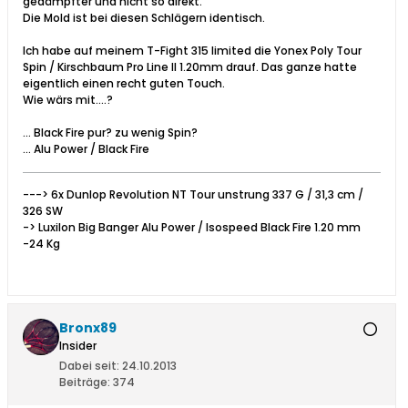
gedämpfter und nicht so direkt.
Die Mold ist bei diesen Schlägern identisch.
Ich habe auf meinem T-Fight 315 limited die Yonex Poly Tour
Spin / Kirschbaum Pro Line II 1.20mm drauf. Das ganze hatte
eigentlich einen recht guten Touch.
Wie wärs mit....?
... Black Fire pur? zu wenig Spin?
... Alu Power / Black Fire
---> 6x Dunlop Revolution NT Tour unstrung 337 G / 31,3 cm /
326 SW
-> Luxilon Big Banger Alu Power / Isospeed Black Fire 1.20 mm
-24 Kg
Bronx89
Insider
Dabei seit:
24.10.2013
Beiträge:
374