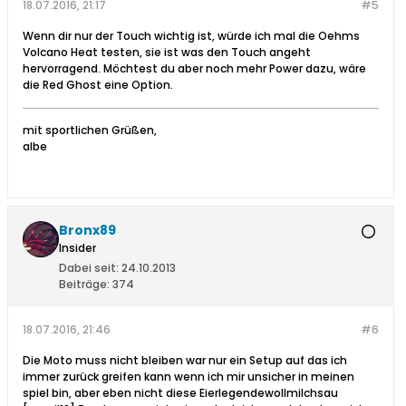
18.07.2016, 21:17
#5
Wenn dir nur der Touch wichtig ist, würde ich mal die Oehms
Volcano Heat testen, sie ist was den Touch angeht
hervorragend. Möchtest du aber noch mehr Power dazu, wäre
die Red Ghost eine Option.
mit sportlichen Grüßen,
albe
Bronx89
Insider
Dabei seit:
24.10.2013
Beiträge:
374
18.07.2016, 21:46
#6
Die Moto muss nicht bleiben war nur ein Setup auf das ich
immer zurück greifen kann wenn ich mir unsicher in meinen
spiel bin, aber eben nicht diese Eierlegendewollmilchsau