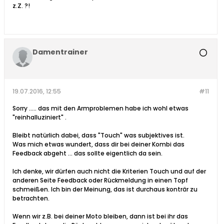
z.Z. ?!
Damentrainer
19.07.2016, 12:55
#11
Sorry ..... das mit den Armproblemen habe ich wohl etwas
"reinhalluziniert" .
Bleibt natürlich dabei, dass "Touch" was subjektives ist.
Was mich etwas wundert, dass dir bei deiner Kombi das
Feedback abgeht ... das sollte eigentlich da sein.
Ich denke, wir dürfen auch nicht die Kriterien Touch und auf der
anderen Seite Feedback oder Rückmeldung in einen Topf
schmeißen. Ich bin der Meinung, das ist durchaus konträr zu
betrachten.
Wenn wir z.B. bei deiner Moto bleiben, dann ist bei ihr das