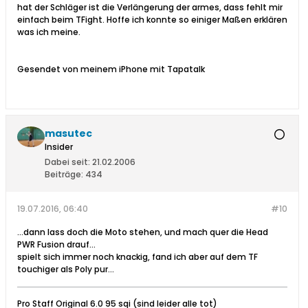
hat der Schläger ist die Verlängerung der armes, dass fehlt mir
einfach beim TFight. Hoffe ich konnte so einiger Maßen erklären
was ich meine.
Gesendet von meinem iPhone mit Tapatalk
masutec
Insider
Dabei seit:
21.02.2006
Beiträge:
434
19.07.2016, 06:40
#10
...dann lass doch die Moto stehen, und mach quer die Head
PWR Fusion drauf...
spielt sich immer noch knackig, fand ich aber auf dem TF
touchiger als Poly pur...
Pro Staff Original 6.0 95 sqi (sind leider alle tot)