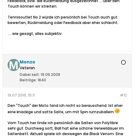
Feedback, bzw. die Rückmeldung ausgezeichnet ... über den
Touch können wir streiten.
Tennisoutlet No.2 würde ich persönlich bei Touch auch gut
bewerten, Rückmeldung oder Feedback aber eher schlecht.
.... wie gesagt, alles subjektiv.
Monzo
Veteran
Dabei seit:
19.06.2008
Beiträge:
1840
19.07.2016, 15:11
#12
Den "Touch" der Moto fand ich nicht so berauschend. Ist eher
eine knackige und satte Saite, um mit Spin rumzuballern
Vom Touch her finde ich persönlich die Saiten von Polyfibre
sehr gut. Durchweg soft, Ball hat eine schöne Verweildauer im
Saitenbett. Aktuell spiele ich deswegen die Black Venom. Eine