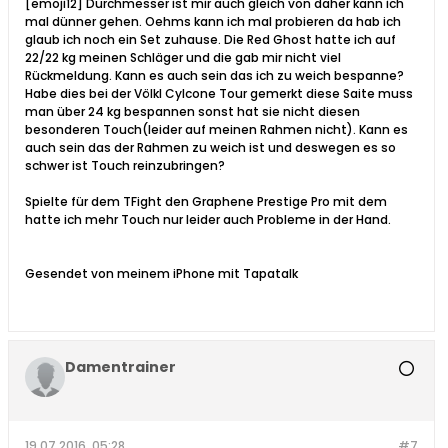
[emoji12] Durchmesser ist mir auch gleich von daher kann ich
mal dünner gehen. Oehms kann ich mal probieren da hab ich
glaub ich noch ein Set zuhause. Die Red Ghost hatte ich auf
22/22 kg meinen Schläger und die gab mir nicht viel
Rückmeldung. Kann es auch sein das ich zu weich bespanne?
Habe dies bei der Völkl Cylcone Tour gemerkt diese Saite muss
man über 24 kg bespannen sonst hat sie nicht diesen
besonderen Touch(leider auf meinen Rahmen nicht). Kann es
auch sein das der Rahmen zu weich ist und deswegen es so
schwer ist Touch reinzubringen?
Spielte für dem TFight den Graphene Prestige Pro mit dem
hatte ich mehr Touch nur leider auch Probleme in der Hand.
Gesendet von meinem iPhone mit Tapatalk
Damentrainer
19.07.2016, 05:28
#7