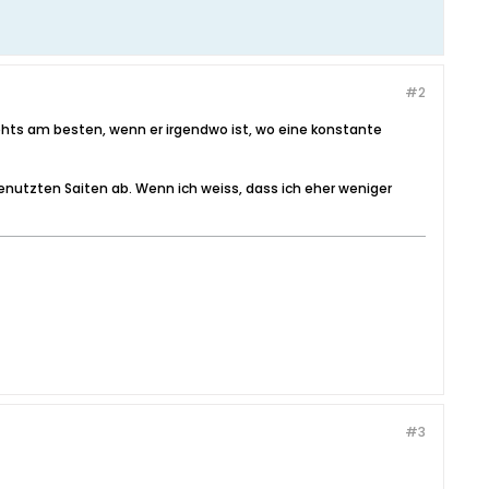
#2
ehts am besten, wenn er irgendwo ist, wo eine konstante
enutzten Saiten ab. Wenn ich weiss, dass ich eher weniger
#3