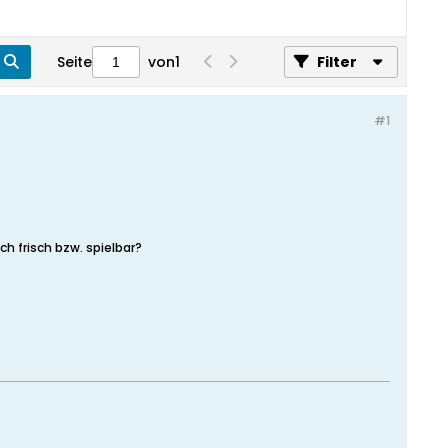
Seite
von
1
Filter
#1
h frisch bzw. spielbar?