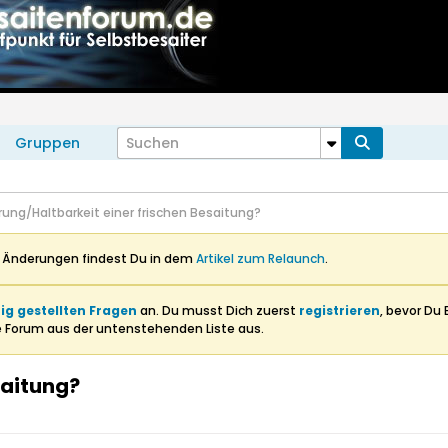
Gruppen
rung/Haltbarkeit einer frischen Besaitung?
n Änderungen findest Du in dem
Artikel zum Relaunch
.
ig gestellten Fragen
an. Du musst Dich zuerst
registrieren
, bevor Du 
e Forum aus der untenstehenden Liste aus.
saitung?