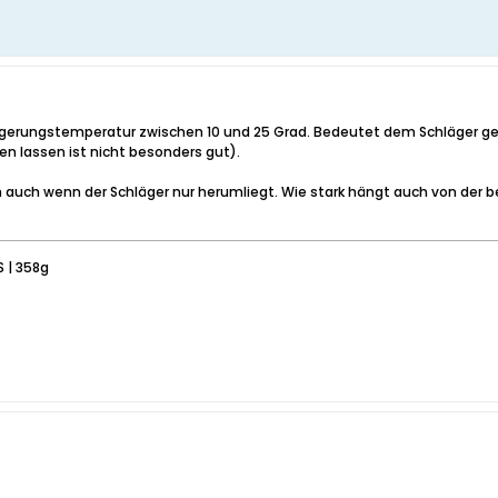
 Lagerungstemperatur zwischen 10 und 25 Grad. Bedeutet dem Schläger g
en lassen ist nicht besonders gut).
h auch wenn der Schläger nur herumliegt. Wie stark hängt auch von der b
 | 358g