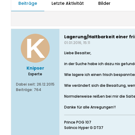
Beiträge
Letzte Aktivität
Bilder
Lagerung/Haltbarkeit einer fr
01.01.2016, 15:11
Liebe Besaiter,
in der Suche habe ich dazu nix gefund
Knipser
Experte
Wie lagere ich einen frisch bespannte
Dabei seit:
26.12.2015
Wie verändert sich die Besaitung, wen
Beiträge:
764
Normalerweise reißen bei mir die Saiten
Danke für alle Anregungen!!
Prince POG 107
Solinco Hyper G DT37