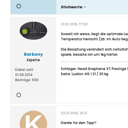
Stichworte:
-
01.01.2016, 17:50
Soweit ich weiss, liegt die optimale
Temperatur herrscht (zb. im Auto lieg
Die Besaitung verändert sich natürlic
Barbony
spiele, besaite ich um 1kg härter.
Experte
Schläger: Head Graphene XT Prestige S
Dabei seit:
Saite: Luxilon 4G | 21 / 20 kg
01.08.2014
Beiträge:
593
03.01.2016, 19:21
Danke für den Tipp!!