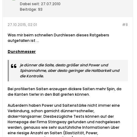
Dabei seit:
27.07.2010
Beiträge:
93
27.10.2015, 02:01
#8
Was mir beim schnellen Durchlesen dieses Ratgebers
aufgefallen ist ...
Durchmesser
je dünner die Saite, desto größer sind Power und
Spinannahme, aber desto geringer die Haltbarkeit und
die Kontrolle.
Bei profilierten Saiten erzeugen dickere Saiten mehr Spin, da
die Kanten tiefer in den Ball greifen können.
Außerdem haben Power und Saitenstärke nicht immer eine
Verbindung, schon garnicht dünner=schneller,
dicker=langsamer. Diesbezügliche Tests können auf der
Homepage der Firma Stringway gefunden und nachgelesen
werden, genauso wie sehr ausführliche Informationen über
eine riesige Anzahl an Saiten (Elastizität, Power,