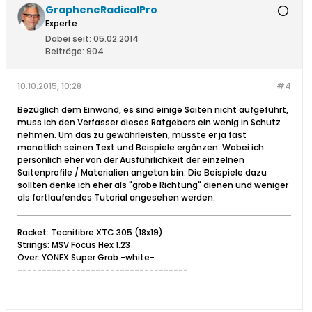
GrapheneRadicalPro
Experte
Dabei seit:
05.02.2014
Beiträge:
904
10.10.2015, 10:28
#4
Bezüglich dem Einwand, es sind einige Saiten nicht aufgeführt,
muss ich den Verfasser dieses Ratgebers ein wenig in Schutz
nehmen. Um das zu gewährleisten, müsste er ja fast
monatlich seinen Text und Beispiele ergänzen. Wobei ich
persönlich eher von der Ausführlichkeit der einzelnen
Saitenprofile / Materialien angetan bin. Die Beispiele dazu
sollten denke ich eher als "grobe Richtung" dienen und weniger
als fortlaufendes Tutorial angesehen werden.
Racket: Tecnifibre XTC 305 (18x19)
Strings: MSV Focus Hex 1.23
Over: YONEX Super Grab -white-
-----------------------------------