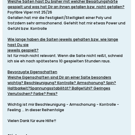
Welche Saiten hast Du bisher mit welcher Besaitungshärte
gespielt und was hat Dir an ihnen gefallen bzw. nicht gefallen?
Poyfibre Viper mit 25/26
Gefallen hat mir die Festigkeit/Steifigkeit einer Poly und
trotzdem sehr armschonend. Gefehlt hat mir etwas Power und
Gefühl bzw. Kontrolle
Wie lange haben die Saiten jeweils gehalten bzw. wie lange
hast Du sie
jeweils gespielt?
Ist für mich nicht relevant. Wenn die Saite nicht reißt, schneid
ich sie eh nach spätestens 10 gespielten Stunden raus.
Bevorzugte Eigenschaften
Welche Eigenschaften sind Dir an einer Saite besonders
wichtig? Beschleunigung? Kontrolle? Armschonung? Spin?
Haltbarkeit?Spannungsstabilität? Ballgefühl? Geringes
Verrutschen? Farbe? Preis?
Wichtig ist mir Beschleunigung - Armschonung - Kontrolle -
Feeling ... In dieser Reihenfolge
Vielen Dank für eure Hilfe!!