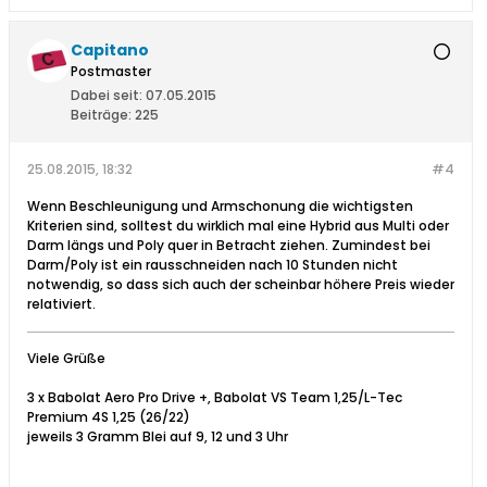
Capitano
Postmaster
Dabei seit:
07.05.2015
Beiträge:
225
25.08.2015, 18:32
#4
Wenn Beschleunigung und Armschonung die wichtigsten
Kriterien sind, solltest du wirklich mal eine Hybrid aus Multi oder
Darm längs und Poly quer in Betracht ziehen. Zumindest bei
Darm/Poly ist ein rausschneiden nach 10 Stunden nicht
notwendig, so dass sich auch der scheinbar höhere Preis wieder
relativiert.
Viele Grüße
3 x Babolat Aero Pro Drive +, Babolat VS Team 1,25/L-Tec
Premium 4S 1,25 (26/22)
jeweils 3 Gramm Blei auf 9, 12 und 3 Uhr