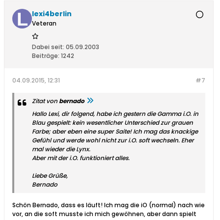
lexi4berlin
Veteran
Dabei seit:
05.09.2003
Beiträge:
1242
04.09.2015, 12:31
#7
Zitat von
bernado
Hallo Lexi, dir folgend, habe ich gestern die Gamma i.O. in
Blau gespielt: kein wesentlicher Unterschied zur grauen
Farbe; aber eben eine super Saite! Ich mag das knackige
Gefühl und werde wohl nicht zur i.O. soft wechseln. Eher
mal wieder die Lynx.
Aber mit der i.O. funktioniert alles.
Liebe Grüße,
Bernado
Schön Bernado, dass es läuft! Ich mag die iO (normal) nach wie
vor, an die soft musste ich mich gewöhnen, aber dann spielt