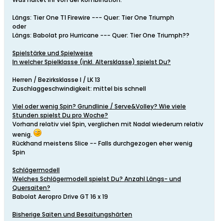
Längs: Tier One T1 Firewire --- Quer: Tier One Triumph
oder
Längs: Babolat pro Hurricane --- Quer: Tier One Triumph??
Spielstärke und Spielweise
In welcher Spielklasse (inkl. Altersklasse) spielst Du?
Herren / Bezirksklasse I / LK 13
Zuschlaggeschwindigkeit: mittel bis schnell
Viel oder wenig Spin? Grundlinie / Serve&Volley? Wie viele
Stunden spielst Du pro Woche?
Vorhand relativ viel Spin, verglichen mit Nadal wiederum relativ
wenig.
Rückhand meistens Slice -- Falls durchgezogen eher wenig
Spin
Schlägermodell
Welches Schlägermodell spielst Du? Anzahl Längs- und
Quersaiten?
Babolat Aeropro Drive GT 16 x 19
Bisherige Saiten und Besaitungshärten