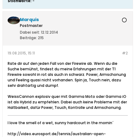
Stichworte:
-
Marquis
Postmaster
Dabei seit:
12.12.2014
Beiträge:
215
19.08.2015, 15:11
#2
Rate dir auf den jeden Fall von der Firewire ab. Wenn du die
Suche bemühst, findest du meine Erfahrungen mit der T1
Firewire sowohl in rot als auch in schwarz. Power, Armschonung
und Feeling quasi nicht vorhanden. Spin ja, Touch nein, dazu
sehr drahtartig und dumpf.
WeissCannon explosiv quer mit Gamma Moto oder Gamma iO
ist als Hybrid zu empfehlen. Dabei auch keine Probleme mit der
Haltbarkeit, dafür Power, Touch, Kontrolle und Armschonung.
I love the smell of a wet, sunny hardcourt in the mornin´
http://video.eurosport.de/tennis/australian-open-