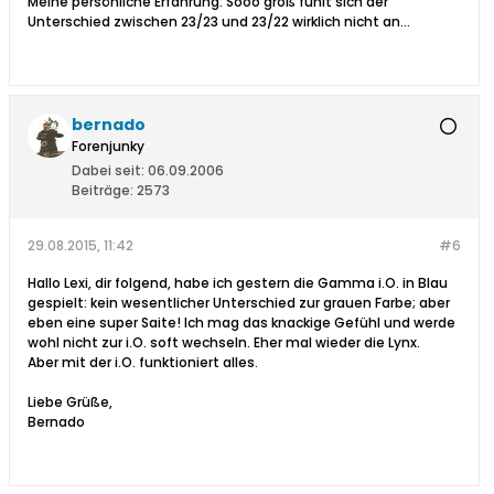
Meine persönliche Erfahrung: Sooo groß fühlt sich der
Unterschied zwischen 23/23 und 23/22 wirklich nicht an...
bernado
Forenjunky
Dabei seit:
06.09.2006
Beiträge:
2573
29.08.2015, 11:42
#6
Hallo Lexi, dir folgend, habe ich gestern die Gamma i.O. in Blau
gespielt: kein wesentlicher Unterschied zur grauen Farbe; aber
eben eine super Saite! Ich mag das knackige Gefühl und werde
wohl nicht zur i.O. soft wechseln. Eher mal wieder die Lynx.
Aber mit der i.O. funktioniert alles.
Liebe Grüße,
Bernado