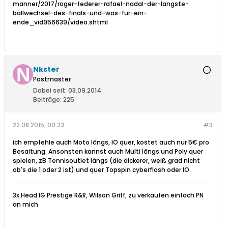
manner/2017/roger-federer-rafael-nadal-der-langste-
ballwechsel-des-finals-und-was-fur-ein-
ende_vid956639/video.shtml
Nkster
Postmaster
Dabei seit:
03.09.2014
Beiträge:
225
22.08.2015, 00:23
#3
ich empfehle auch Moto längs, IO quer, kostet auch nur 5€ pro
Besaitung. Ansonsten kannst auch Multi längs und Poly quer
spielen, zB Tennisoutlet längs (die dickerer, weiß grad nicht
ob's die 1 oder 2 ist) und quer Topspin cyberflash oder IO.
3x Head IG Prestige R&R, Wilson Griff, zu verkaufen einfach PN
an mich