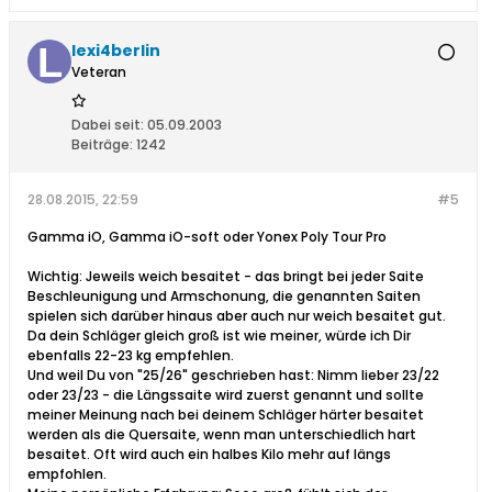
lexi4berlin
Veteran
Dabei seit:
05.09.2003
Beiträge:
1242
28.08.2015, 22:59
#5
Gamma iO, Gamma iO-soft oder Yonex Poly Tour Pro
Wichtig: Jeweils weich besaitet - das bringt bei jeder Saite
Beschleunigung und Armschonung, die genannten Saiten
spielen sich darüber hinaus aber auch nur weich besaitet gut.
Da dein Schläger gleich groß ist wie meiner, würde ich Dir
ebenfalls 22-23 kg empfehlen.
Und weil Du von "25/26" geschrieben hast: Nimm lieber 23/22
oder 23/23 - die Längssaite wird zuerst genannt und sollte
meiner Meinung nach bei deinem Schläger härter besaitet
werden als die Quersaite, wenn man unterschiedlich hart
besaitet. Oft wird auch ein halbes Kilo mehr auf längs
empfohlen.