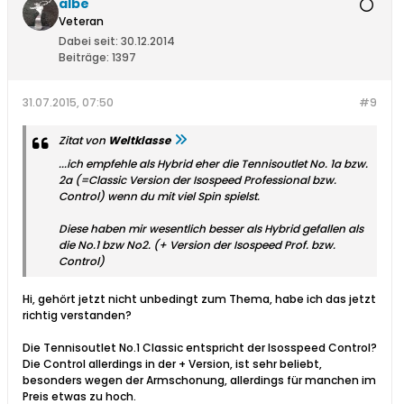
albe
Veteran
Dabei seit:
30.12.2014
Beiträge:
1397
31.07.2015, 07:50
#9
Zitat von
Weltklasse
...ich empfehle als Hybrid eher die Tennisoutlet No. 1a bzw.
2a (=Classic Version der Isospeed Professional bzw.
Control) wenn du mit viel Spin spielst.
Diese haben mir wesentlich besser als Hybrid gefallen als
die No.1 bzw No2. (+ Version der Isospeed Prof. bzw.
Control)
Hi, gehört jetzt nicht unbedingt zum Thema, habe ich das jetzt
richtig verstanden?
Die Tennisoutlet No.1 Classic entspricht der Isosspeed Control?
Die Control allerdings in der + Version, ist sehr beliebt,
besonders wegen der Armschonung, allerdings für manchen im
Preis etwas zu hoch.