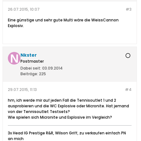
26.07.2015, 10:07
#3
Eine günstige und sehr gute Multi wäre die WeissCannon
Explosiv.
Nkster
Postmaster
Dabei seit:
03.09.2014
Beiträge:
225
29.07.2015, 11:13
#4
hm, ich werde mir auf jeden Fall die Tennisoutlet 1 und 2
ausprobieren und die WC Explosive oder Micronite. Hat jemand
von der Tennisoutlet Testsets?
Wie spielen sich Micronite und Explosive im Vergleich?
3x Head IG Prestige R&R, Wilson Griff, zu verkaufen einfach PN
an mich