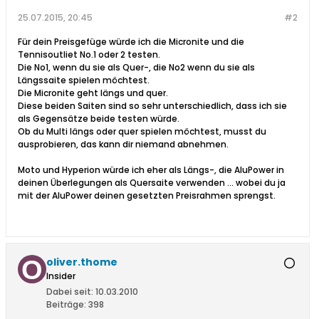
25.07.2015, 20:45
#2
Für dein Preisgefüge würde ich die Micronite und die
Tennisoutliet No.1 oder 2 testen.
Die No1, wenn du sie als Quer-, die No2 wenn du sie als
Längssaite spielen möchtest.
Die Micronite geht längs und quer.
Diese beiden Saiten sind so sehr unterschiedlich, dass ich sie
als Gegensätze beide testen würde.
Ob du Multi längs oder quer spielen möchtest, musst du
ausprobieren, das kann dir niemand abnehmen.
Moto und Hyperion würde ich eher als Längs-, die AluPower in
deinen Überlegungen als Quersaite verwenden ... wobei du ja
mit der AluPower deinen gesetzten Preisrahmen sprengst.
oliver.thome
Insider
Dabei seit:
10.03.2010
Beiträge:
398