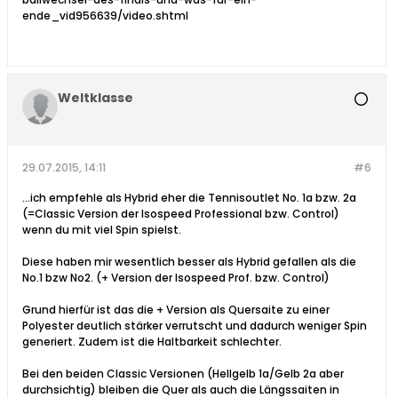
ende_vid956639/video.shtml
Weltklasse
29.07.2015, 14:11
#6
...ich empfehle als Hybrid eher die Tennisoutlet No. 1a bzw. 2a
(=Classic Version der Isospeed Professional bzw. Control)
wenn du mit viel Spin spielst.
Diese haben mir wesentlich besser als Hybrid gefallen als die
No.1 bzw No2. (+ Version der Isospeed Prof. bzw. Control)
Grund hierfür ist das die + Version als Quersaite zu einer
Polyester deutlich stärker verrutscht und dadurch weniger Spin
generiert. Zudem ist die Haltbarkeit schlechter.
Bei den beiden Classic Versionen (Hellgelb 1a/Gelb 2a aber
durchsichtig) bleiben die Quer als auch die Längssaiten in