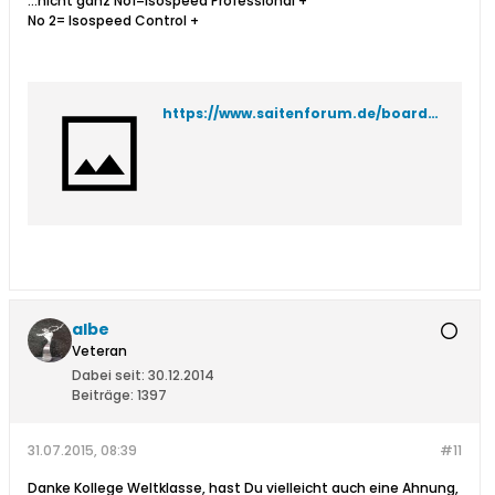
...nicht ganz No1=Isospeed Professional +
No 2= Isospeed Control +
https://www.saitenforum.de/board/showthread.php?t=23886
albe
Veteran
Dabei seit:
30.12.2014
Beiträge:
1397
31.07.2015, 08:39
#11
Danke Kollege Weltklasse, hast Du vielleicht auch eine Ahnung,