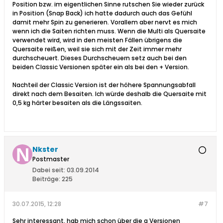
Position bzw. im eigentlichen Sinne rutschen Sie wieder zurück
in Position (Snap Back) ich hatte dadurch auch das Gefühl
damit mehr Spin zu generieren. Vorallem aber nervt es mich
wenn ich die Saiten richten muss. Wenn die Multi als Quersaite
verwendet wird, wird in den meisten Fällen übrigens die
Quersaite reißen, weil sie sich mit der Zeit immer mehr
durchscheuert. Dieses Durchscheuern setz auch bei den
beiden Classic Versionen später ein als bei den + Version.
Nachteil der Classic Version ist der höhere Spannungsabfall
direkt nach dem Besaiten. Ich würde deshalb die Quersaite mit
0,5 kg härter besaiten als die Längssaiten.
Nkster
Postmaster
Dabei seit:
03.09.2014
Beiträge:
225
30.07.2015, 12:28
#7
Sehr interessant, hab mich schon über die a Versionen