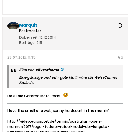
Marquis
Postmaster
Dabei seit:
12.12.2014
Beiträge:
215
29.07.2015, 11:35
#5
Zitat von
oliver.thome
Eine günstige und sehr gute Multi wäre die WeissCannon
Explosiv.
Dazu die Gamma Moto, rockt..
I love the smell of a wet, sunny hardcourt in the mornin´
http://video.eurosport.de/tennis/australian-open-
manner/2017/roger-federer-rafael-nadal-der-langste-
ballwechsel-des-finals-und-was-fur-ein-