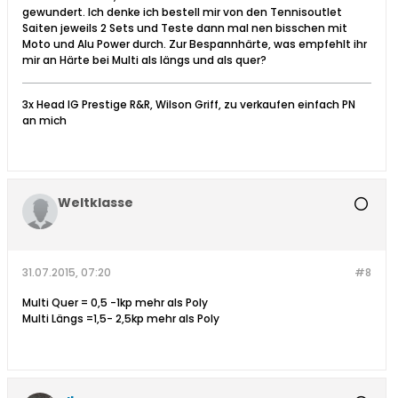
gewundert. Ich denke ich bestell mir von den Tennisoutlet
Saiten jeweils 2 Sets und Teste dann mal nen bisschen mit
Moto und Alu Power durch. Zur Bespannhärte, was empfehlt ihr
mir an Härte bei Multi als längs und als quer?
3x Head IG Prestige R&R, Wilson Griff, zu verkaufen einfach PN
an mich
Weltklasse
31.07.2015, 07:20
#8
Multi Quer = 0,5 -1kp mehr als Poly
Multi Längs =1,5- 2,5kp mehr als Poly