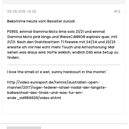
05.08.2015, 14:39
#13
Bekomme heute vom Besaiter zurück:
PS95S, einmal Gamma Moto lime solo 21/21 und einmal
Gamma Moto pink längs und WeissCANNON explosiv quer, mit
21/21. Nach den Drahtbrettern T1 Firewire mit 24/24 und 23/23
erwarte ich mir hier echt mehr Touch und Armschonung. Mal
sehen was draus wird. Hoffe wirklich, endlich DAS eine Setup zu
finden..
I love the smell of a wet, sunny hardcourt in the mornin´
http://video.eurosport.de/tennis/australian-open-
manner/2017/roger-federer-rafael-nadal-der-langste-
ballwechsel-des-finals-und-was-fur-ein-
ende_vid956639/video.shtml