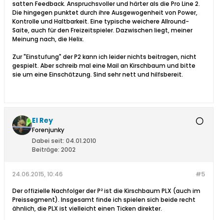
satten Feedback. Anspruchsvoller und härter als die Pro Line 2.
Die hingegen punktet durch ihre Ausgewogenheit von Power,
Kontrolle und Haltbarkeit. Eine typische weichere Allround-
Saite, auch für den Freizeitspieler. Dazwischen liegt, meiner
Meinung nach, die Helix.
Zur "Einstufung" der P2 kann ich leider nichts beitragen, nicht
gespielt. Aber schreib mal eine Mail an Kirschbaum und bitte
sie um eine Einschätzung. Sind sehr nett und hilfsbereit.
El Rey
Forenjunky
Dabei seit:
04.01.2010
Beiträge:
2002
24.06.2015, 10:46
#5
Der offizielle Nachfolger der P² ist die Kirschbaum PLX (auch im
Preissegment). Insgesamt finde ich spielen sich beide recht
ähnlich, die PLX ist vielleicht einen Ticken direkter.