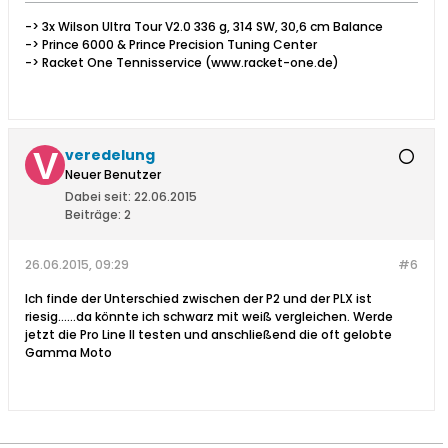
-> 3x Wilson Ultra Tour V2.0 336 g, 314 SW, 30,6 cm Balance
-> Prince 6000 & Prince Precision Tuning Center
-> Racket One Tennisservice (www.racket-one.de)
veredelung
Neuer Benutzer
Dabei seit:
22.06.2015
Beiträge:
2
26.06.2015, 09:29
#6
Ich finde der Unterschied zwischen der P2 und der PLX ist
riesig......da könnte ich schwarz mit weiß vergleichen. Werde
jetzt die Pro Line II testen und anschließend die oft gelobte
Gamma Moto