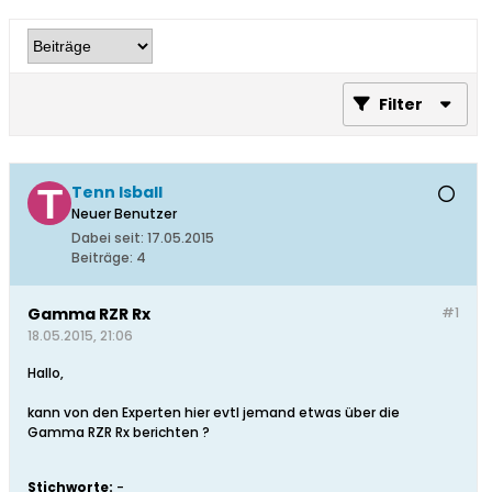
Filter
Tenn Isball
Neuer Benutzer
Dabei seit:
17.05.2015
Beiträge:
4
Gamma RZR Rx
#1
18.05.2015, 21:06
Hallo,
kann von den Experten hier evtl jemand etwas über die
Gamma RZR Rx berichten ?
Stichworte:
-