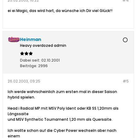
25.02.2003, 16:22
#4
ei ei Magic, das wird hart, da wünsche ich Dir viel Glück!!
Heinman
Heavy overdozed admin
Dabei seit:
02.10.2001
Beiträge:
2996
26.02.2003, 09:25
#5
Ich werde wahrscheinlich zum ersten mal in dieser Saison
hybrid spielen.
Head i Radical MP mit MSV Poly Ident oder KB SS 1,20mm als
Längssaite
und MSV Synthetic Tournament 1,20 mm als Quersaite.
Ich wollte schon auf die Cyber Power wechseln aber nach
einem