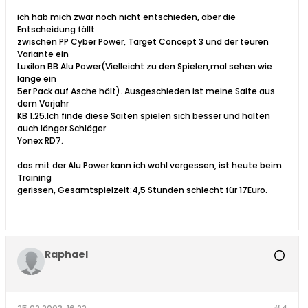
ich hab mich zwar noch nicht entschieden, aber die
Entscheidung fällt
zwischen PP Cyber Power, Target Concept 3 und der teuren
Variante ein
Luxilon BB Alu Power(Vielleicht zu den Spielen,mal sehen wie
lange ein
5er Pack auf Asche hält). Ausgeschieden ist meine Saite aus
dem Vorjahr
KB 1.25.Ich finde diese Saiten spielen sich besser und halten
auch länger.Schläger
Yonex RD7.
das mit der Alu Power kann ich wohl vergessen, ist heute beim
Training
gerissen, Gesamtspielzeit:4,5 Stunden schlecht für 17Euro.
Raphael