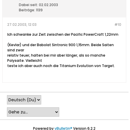
Dabei seit:
02.02.2003
Beiträge:
1139
27.02.2003, 12:03
#10
Ich schwanke zur Zeit zwischen der Pacific PowerCraft 1,22mm
(Kevlar) und der Babolat Sintronic 900 1,15mm. Beide Saiten
sind zwar
relativ teuer, halten bei mir aber länger, als so manche
Polysaite. Vielleicht
teste ich aber auch noch die Titanium Evolution von Target.
Powered by
vBulletin®
Version 6.2.2