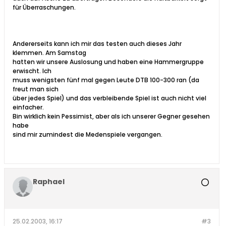
für Überraschungen.
Andererseits kann ich mir das testen auch dieses Jahr
klemmen. Am Samstag
hatten wir unsere Auslosung und haben eine Hammergruppe
erwischt. Ich
muss wenigsten fünf mal gegen Leute DTB 100-300 ran (da
freut man sich
über jedes Spiel) und das verbleibende Spiel ist auch nicht viel
einfacher.
Bin wirklich kein Pessimist, aber als ich unserer Gegner gesehen
habe
sind mir zumindest die Medenspiele vergangen.
Raphael
25.02.2003, 16:17
#3