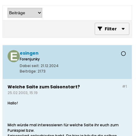
Filter
esingen
Forenjunky
Dabei seit:
21.12.2024
Beiträge:
2173
Welche Saite zum Saisonstart?
#1
25.02.2003, 15:19
Hallo!
Mich würde mal interessieren für welche Saite ihr euch zum
Punkspiel bzw.
Saisonstart entschieden habt. Da hier ja häufig die selben