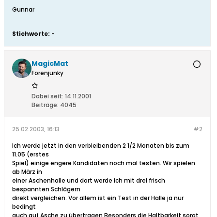
Gunnar
Stichworte:
-
MagicMat
Forenjunky
Dabei seit:
14.11.2001
Beiträge:
4045
25.02.2003, 16:13
#2
Ich werde jetzt in den verbleibenden 2 1/2 Monaten bis zum
11.05 (erstes
Spiel) einige engere Kandidaten noch mal testen. Wir spielen
ab März in
einer Aschenhalle und dort werde ich mit drei frisch
bespannten Schlägern
direkt vergleichen. Vor allem ist ein Test in der Halle ja nur
bedingt
auch auf Asche zu übertragen Besonders die Haltbarkeit sorgt