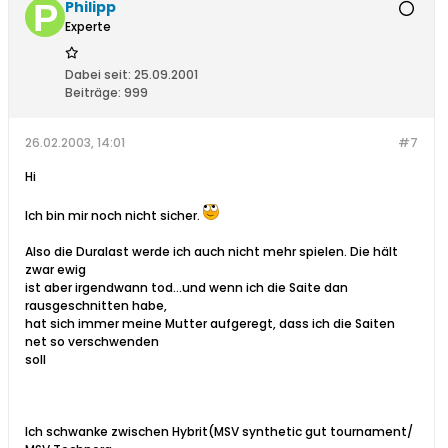
Philipp
Experte
Dabei seit:
25.09.2001
Beiträge:
999
26.02.2003, 14:01
#7
Hi
Ich bin mir noch nicht sicher.
Also die Duralast werde ich auch nicht mehr spielen. Die hält
zwar ewig
ist aber irgendwann tod...und wenn ich die Saite dan
rausgeschnitten habe,
hat sich immer meine Mutter aufgeregt, dass ich die Saiten
net so verschwenden
soll
Ich schwanke zwischen Hybrit(MSV synthetic gut tournament/