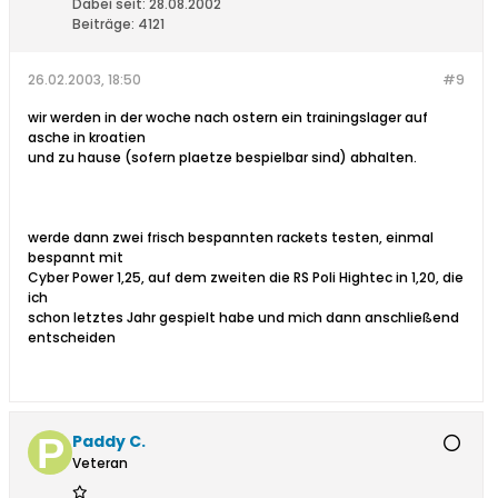
Dabei seit:
28.08.2002
Beiträge:
4121
26.02.2003, 18:50
#9
wir werden in der woche nach ostern ein trainingslager auf
asche in kroatien
und zu hause (sofern plaetze bespielbar sind) abhalten.
werde dann zwei frisch bespannten rackets testen, einmal
bespannt mit
Cyber Power 1,25, auf dem zweiten die RS Poli Hightec in 1,20, die
ich
schon letztes Jahr gespielt habe und mich dann anschließend
entscheiden
Paddy C.
Veteran