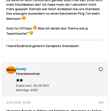
Da sehe ich doch tatsächlich gerade, dass man seit 2008 nicht
mehr Frischkleben darf. Ich habe mehr als 1 Jahrzehnt nicht
mehr gespielt. Damals war frisch Aufkleben bei uns Standard.
Das erzeugte ausserdem so einen blechernen Ping Ton beim
Wemsen!
Sorry for Offtopic
Aber ich denke das Thema war ja
"beantwortet"
1 hand Rückhand gewinnt Sandplatz Grandslam
howy
Forenbewohner
Dabei seit:
25.09.2001
Beiträge:
8353
21.02.2014, 22:39
#6
Ich kenne Regeln zu Bällen und Schlägern, aber keine zu Saiten.