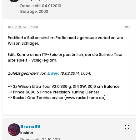
Dabei seit:
04.01.2010
Beiträge:
2002
18.02.2014, 17:48
#3
Profilierte Saiten sind im Profieinsatz genauso verboten wie
Wilson Schläger.
Edit: Kenne einen ITF-Spieler persönlich, der die Solinco Tour
Bite spielt - völlig legitim.
Zuletzt geändert von
El Rey
;
18.02.2014, 17:54
.
-> 3x Wilson Ultra Tour V2.0 336 g, 314 SW, 30,6 cm Balance
-> Prince 6000 & Prince Precision Tuning Center
-> Racket One Tennisservice (www.racket-one.de)
Bronx89
Insider
Dabei seit:
24.10.2013